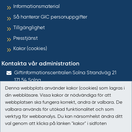
Informationsmaterial
Så hanterar GIC personuppgifter
Tillgänglighet
Presstjänst
Kakor (cookies)
Kontakta vår administration
Gift­informations­centralen Solna Strandväg 21
171 54
Solna
Denna webbplats använder kakor (cookies) som lagras i
giftinformation@gic.se
din webbläsare. Vissa kakor är nödvändiga för att
webbplatsen ska fungera korrekt, andra är valbara. De
Följ oss
valbara används för utökad funktionalitet och som
verktyg för webbanalys. Du kan närsomhelst ändra ditt
Följ oss på Facebook
val genom att klicka på länken "kakor" i sidfoten
Följ oss på LinkedIn