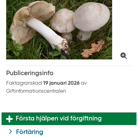
k
t
i
l
l
i
n
n
e
Publiceringsinfo
h
å
Faktagranskad
19 januari 2026
av
l
Giftinformationscentralen
l
Första hjälpen vid förgiftning
Förtäring