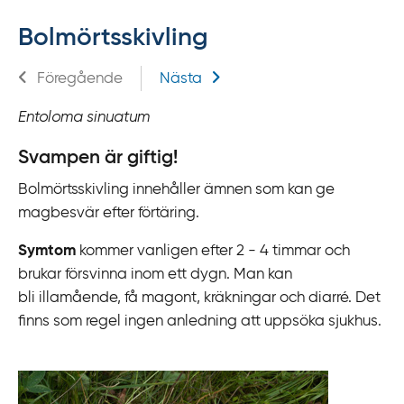
f
Bolmörtsskivling
f
y
Relaterad information
Föregående
Nästa
t
a
Entoloma sinuatum
f
ö
Svampen är giftig!
r
Bolmörtsskivling innehåller ämnen som kan ge
d
magbesvär efter förtäring.
i
r
Symtom
kommer vanligen efter 2 - 4 timmar och
e
brukar försvinna inom ett dygn. Man kan
k
bli illamående, få magont, kräkningar och diarré. Det
t
finns som regel ingen anledning att uppsöka sjukhus.
l
ä
n