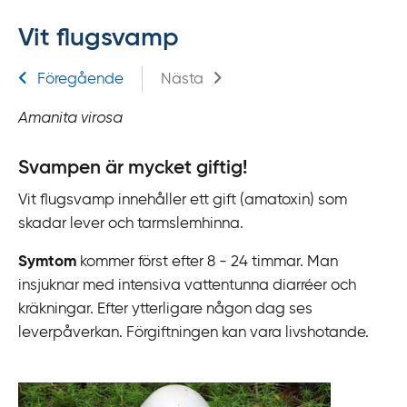
f
Vit flugsvamp
f
y
Relaterad information
Föregående
Nästa
t
a
Amanita virosa
f
ö
Svampen är mycket giftig!
r
d
Vit flugsvamp innehåller ett gift (amatoxin) som
i
skadar lever och tarmslemhinna.
r
Symtom
kommer först efter 8 - 24 timmar. Man
e
insjuknar med intensiva vattentunna diarréer och
k
kräkningar. Efter ytterligare någon dag ses
t
leverpåverkan. Förgiftningen kan vara livshotande.
l
ä
n