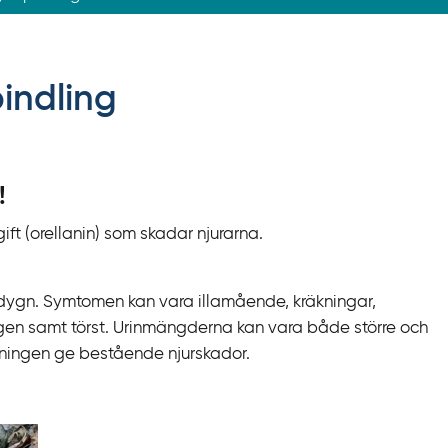
indling
!
ift (orellanin) som skadar njurarna.
7 dygn. Symtomen kan vara illamående, kräkningar,
yggen samt törst. Urinmängderna kan vara både större och
iftningen ge bestående njurskador.