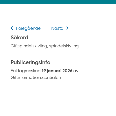
k
p
å
g
Relaterad information
i
Föregående
Nästa
f
Sökord
t
Giftspindelskivling, spindelskivling
i
n
f
Publiceringsinfo
o
Faktagranskad
19 januari 2026
av
r
Giftinformationscentralen
m
a
t
i
o
n