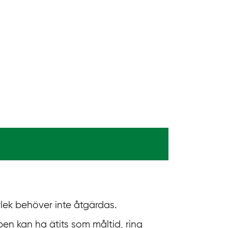
.
s
e
lek behöver inte åtgärdas.
en kan ha ätits som måltid, ring