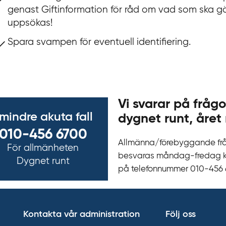
genast Giftinformation för råd om vad som ska g
uppsökas!
Spara svampen för eventuell identifiering.
Vi svarar på frågo
 mindre akuta fall
dygnet runt, året 
010-456 6700
Allmänna/förebyggande fr
För allmänheten
besvaras måndag-fredag kl 
Dygnet runt
på telefonnummer 010‍-‍456
Kontakta vår administration
Följ oss