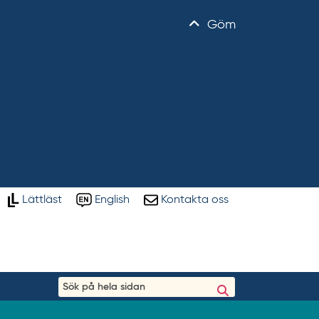
Göm
Lättläst
English
Kontakta oss
S
ö