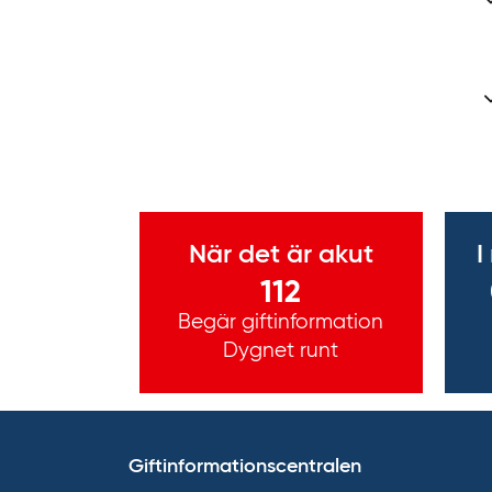
Viktig information
När det är akut
I
112
Begär giftinformation
Dygnet runt
Giftinformationscentralen