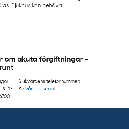
öras. Sjukhus kan behöva
r om akuta förgiftningar -
runt
ågor
Sjukvårdens telefonnummer:
9‍‍-17
Se
Vårdpersonal
 6700