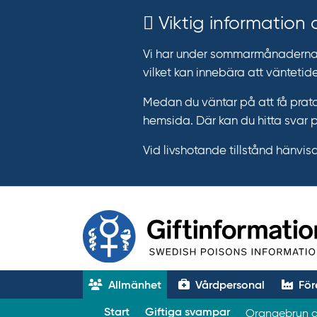
Viktig information
Vi har under sommarmånaderna e
vilket kan innebära att väntetide
Medan du väntar på att få prata
hemsida. Där kan du hitta svar 
Vid livshotande tillstånd hänvisar 
Allmänhet
Vårdpersonal
För
T
Start
Giftiga svampar
Orangebrun gi