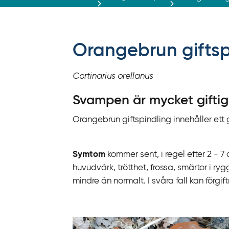
r
ä
f
f
Orangebrun giftsp
y
t
Cortinarius orellanus
a
f
Svampen är mycket giftig
ö
Orangebrun giftspindling innehåller ett g
r
d
i
Symtom
kommer sent, i regel efter 2 - 
r
huvudvärk, trötthet, frossa, smärtor i r
e
mindre än normalt. I svåra fall kan förg
k
t
l
ä