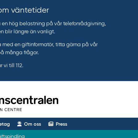
 om väntetider
n hög belastning på vår telefonrådgivning,
n blir längre än vanligt.
 med en giftinformatör, titta gärna på vår
på många frågor.
vi till 112.
etag
Om oss
Press
ftspindling