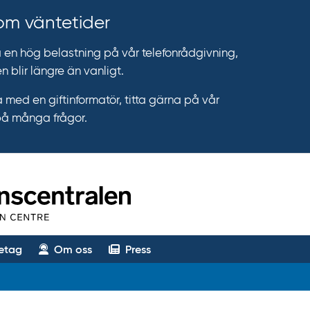
 om väntetider
n hög belastning på vår telefonrådgivning,
n blir längre än vanligt.
 med en giftinformatör, titta gärna på vår
på många frågor.
etag
Om oss
Press