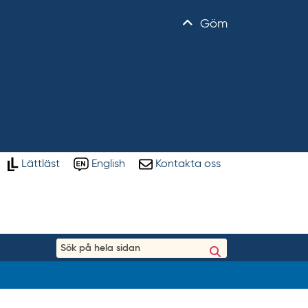
Göm
Lättläst
English
Kontakta oss
S
ö
k
p