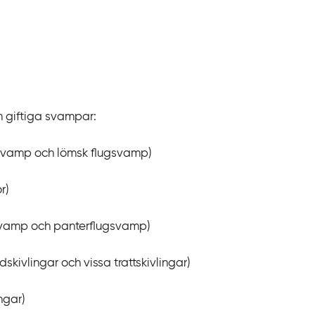
m giftiga svampar:
ugsvamp och lömsk flugsvamp)
r)
gsvamp och panterflugsvamp)
ådskivlingar och vissa trattskivlingar)
ngar)