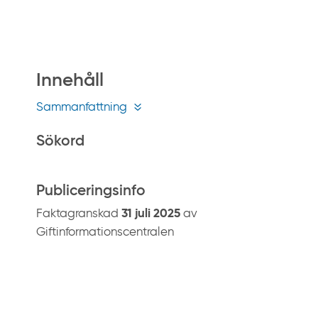
å
g
i
f
Innehåll
t
i
Sammanfattning
n
f
Sökord
o
.
Publiceringsinfo
s
e
Faktagranskad
31 juli 2025
av
Giftinformationscentralen