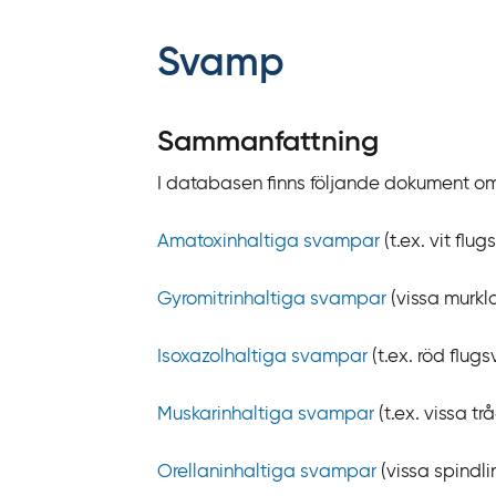
f
f
Svamp
y
t
a
Sammanfattning
f
I databasen finns följande dokument o
ö
r
Amatoxinhaltiga svampar
(t.ex. vit fl
d
i
Gyromitrinhaltiga svampar
(vissa murklo
r
e
Isoxazolhaltiga svampar
(t.ex. röd flu
k
t
Muskarinhaltiga svampar
(t.ex. vissa tr
l
ä
Orellaninhaltiga svampar
(vissa spindli
n