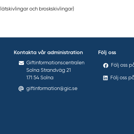
 slätskivlingar och broskskivlingar)
Kontakta vår administration
Följ oss
Gift­informations­centralen
Följ oss 
Solna Strandväg 21
171 54
Solna
Följ oss p
giftinformation@gic.se