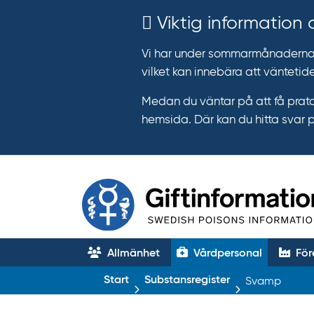
Viktig information
Vi har under sommarmånaderna e
vilket kan innebära att väntetide
Medan du väntar på att få prata
hemsida. Där kan du hitta svar 
Allmänhet
Vårdpersonal
För
T
Start
Substansregister
Svamp
r
ä