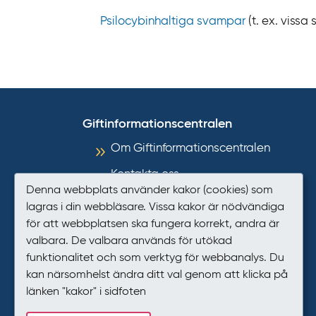
k
Psilocybinhaltiga svampar
(t. ex. vissa
t
i
l
l
i
n
Giftinformationscentralen
n
Om Giftinformationscentralen
e
h
Kontakta oss
å
Denna webbplats använder kakor (cookies) som
Informationsmaterial
l
lagras i din webbläsare. Vissa kakor är nödvändiga
l
för att webbplatsen ska fungera korrekt, andra är
Så hanterar GIC personuppgifter
valbara. De valbara används för utökad
Tillgänglighet
funktionalitet och som verktyg för webbanalys. Du
kan närsomhelst ändra ditt val genom att klicka på
Presstjänst
länken "kakor" i sidfoten
Kakor (cookies)