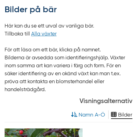
f
Bilder på bär
f
y
Här kan du se ett urval av vanliga bär.
t
Tillbaka till
Alla växter
a
f
För att läsa om ett bär, klicka på namnet.
ö
Bilderna är avsedda som identifieringshjälp. Växter
r
inom samma art kan variera i färg och form. För en
d
säker identifiering av en okänd växt kan man t.ex.
i
pröva att kontakta en blomsterhandel eller
r
handelsträdgård.
e
k
Visningsalternativ
t
Namn A-Ö
Bilder
l
ä
Bilder
n