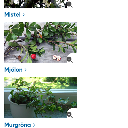
Mistel
Mjölon
Murgröna