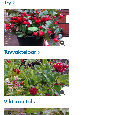
Try
Tuvvaktelbär
Vildkaprifol