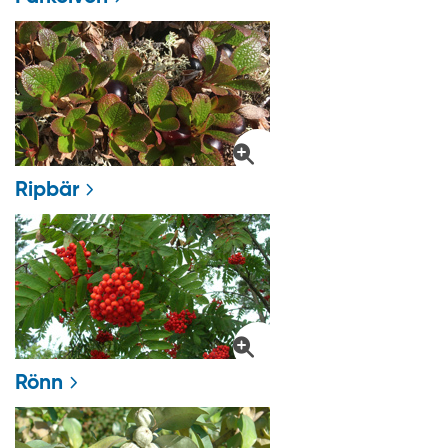
Ripbär
Rönn