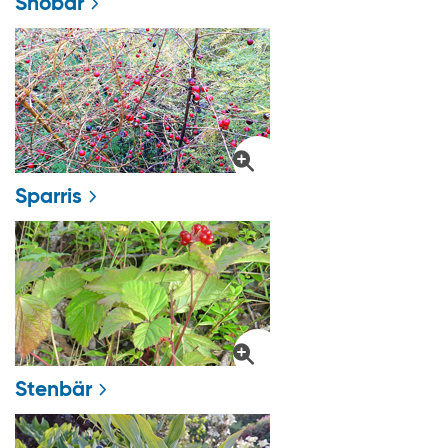
Snöbär
Sparris
Stenbär