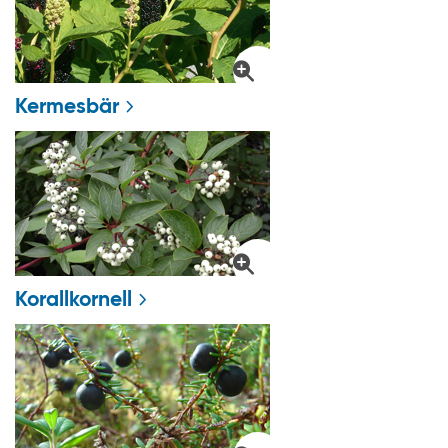
Kermesbär
Korallkornell