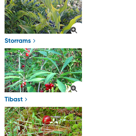
Storrams
Tibast