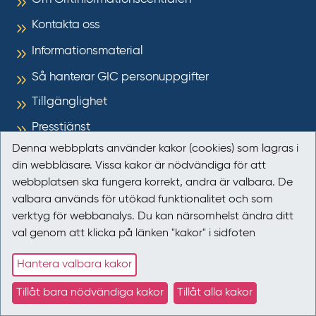
Kontakta oss
Informationsmaterial
Så hanterar GIC personuppgifter
Tillgänglighet
Presstjänst
Denna webbplats använder kakor (cookies) som lagras i
Kakor (cookies)
din webbläsare. Vissa kakor är nödvändiga för att
webbplatsen ska fungera korrekt, andra är valbara. De
Kontakta vår administration
valbara används för utökad funktionalitet och som
Gift­informations­centralen Solna Strandväg 21
verktyg för webbanalys. Du kan närsomhelst ändra ditt
171 54
Solna
val genom att klicka på länken "kakor" i sidfoten
giftinformation@gic.se
Hantera valbara kakor
Följ oss
Tillåt bara nödvändiga kakor
Tillåt alla kakor