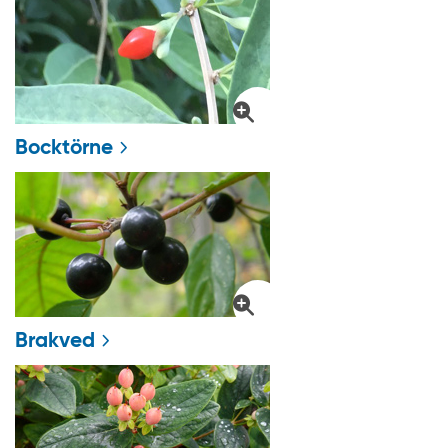
Bocktörne
Brakved