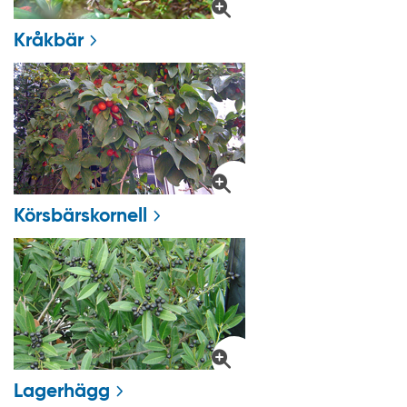
Kråkbär
Körsbärskornell
Lagerhägg