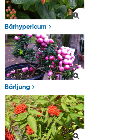
Bärhypericum
Bärljung