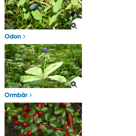
Odon
Ormbär