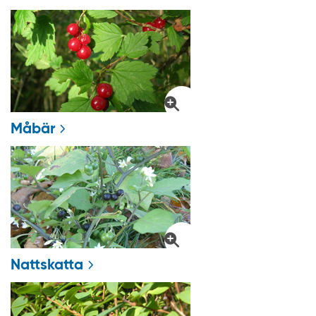
Måbär
Nattskatta