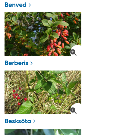
Benved
Berberis
Besksöta