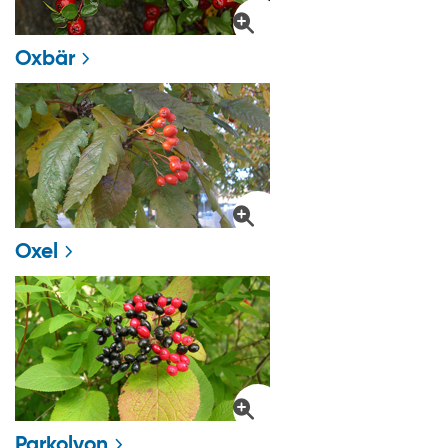
Oxbär
Oxel
Parkolvon