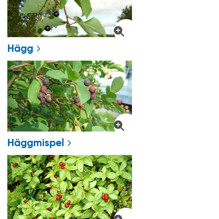
Hägg
Häggmispel