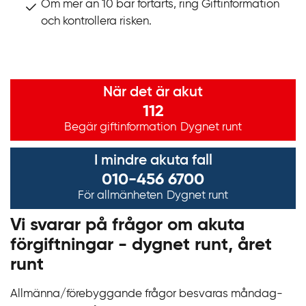
Om mer än 10 bär förtärts, ring Giftinformation
och kontrollera risken.
Viktig information
När det är akut
112
Begär giftinformation
Dygnet runt
I mindre akuta fall
010-456 6700
För allmänheten
Dygnet runt
Vi svarar på frågor om akuta
förgiftningar - dygnet runt, året
runt
Allmänna/förebyggande frågor besvaras måndag-