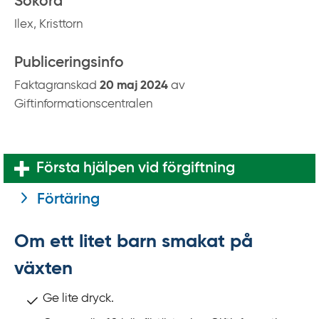
Sökord
Ilex, Kristtorn
Publiceringsinfo
Faktagranskad
20 maj 2024
av
Giftinformationscentralen
Första hjälpen vid förgiftning
Förtäring
Om ett litet barn smakat på
växten
Ge lite dryck.