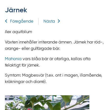
f
Järnek
f
y
Relaterad information
Föregående
Nästa
t
a
Ilex aquifolium
f
ö
Växten innehåller irriterande ämnen. Järnek har röd-,
r
orange- eller gulfärgade bär.
d
Mahonia
vars blåa bär är ofarliga, kallas ofta
i
felaktigt för järnek.
r
e
Symtom: Magbesvär (t.ex. ont i magen, illamående,
k
kräkningar och diarré).
t
l
ä
n