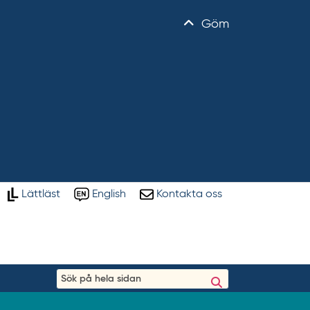
Göm
Lättläst
English
Kontakta oss
S
ö