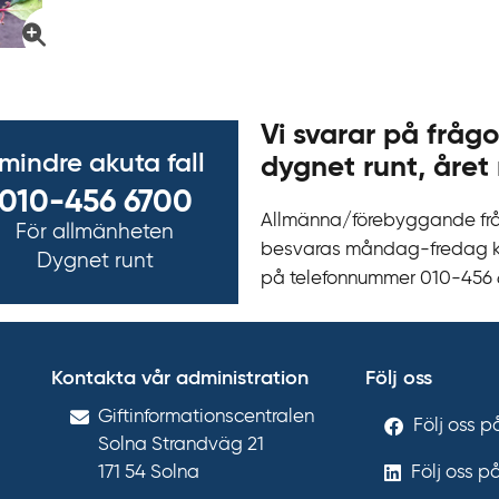
Vi svarar på frågo
 mindre akuta fall
dygnet runt, året 
010-456 6700
Allmänna/förebyggande fr
För allmänheten
besvaras måndag-fredag kl 
Dygnet runt
på telefonnummer 010‍-‍456
Kontakta vår administration
Följ oss
Gift­informations­centralen
Följ oss 
Solna Strandväg 21
171 54
Solna
Följ oss p