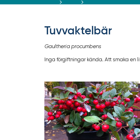
r
ä
f
f
Tuvvaktelbär
y
t
Gaultheria procumbens
a
f
Inga förgiftningar kända. Att smaka en 
ö
r
d
i
r
e
k
t
l
ä