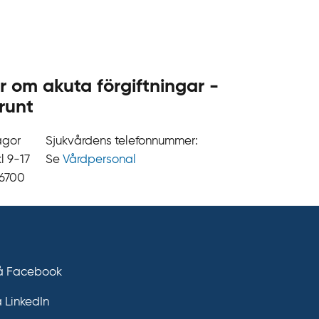
.
s
e
r om akuta förgiftningar -
runt
ågor
Sjukvårdens telefonnummer:
9‍‍-17
Se
Vårdpersonal
 6700
på Facebook
å LinkedIn