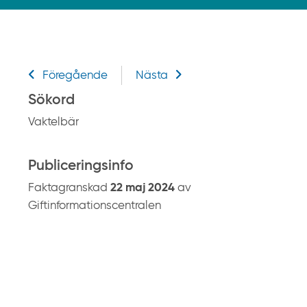
k
p
å
g
Relaterad information
i
Föregående
Nästa
f
Sökord
t
Vaktelbär
i
n
f
Publiceringsinfo
o
Faktagranskad
22 maj 2024
av
r
Giftinformationscentralen
m
a
t
i
o
n