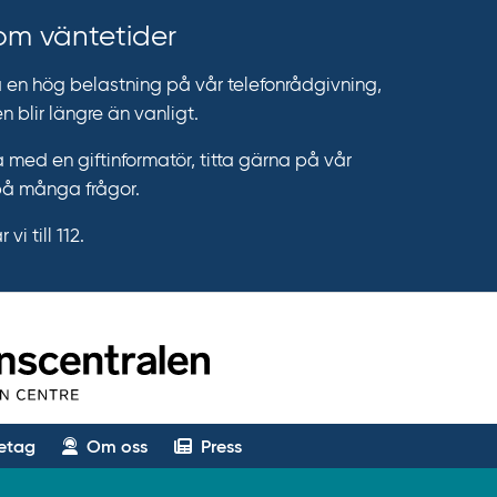
 om väntetider
n hög belastning på vår telefonrådgivning,
n blir längre än vanligt.
 med en giftinformatör, titta gärna på vår
på många frågor.
vi till 112.
etag
Om oss
Press