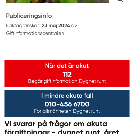
k
t
Publiceringsinfo
i
l
Faktagranskad
23 maj 2024
av
l
Giftinformationscentralen
i
n
n
Viktig information
e
När det är akut
h
112
å
Begär giftinformation
Dygnet runt
l
l
I mindre akuta fall
010-456 6700
För allmänheten
Dygnet runt
Vi svarar på frågor om akuta
förgiftningar - dygnet runt, året