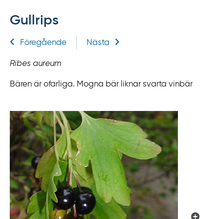
f
Gullrips
f
y
Relaterad information
Föregående
Nästa
t
a
Ribes aureum
f
ö
Bären är ofarliga. Mogna bär liknar svarta vinbär
r
d
i
r
e
k
t
l
ä
n