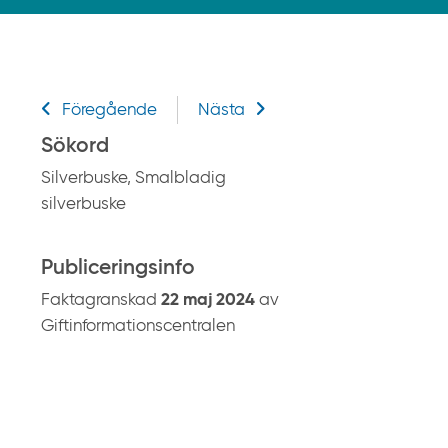
k
p
å
g
Relaterad information
i
Föregående
Nästa
f
Sökord
t
Silverbuske, Smalbladig
i
silverbuske
n
f
o
Publiceringsinfo
r
Faktagranskad
22 maj 2024
av
m
Giftinformationscentralen
a
t
i
o
n