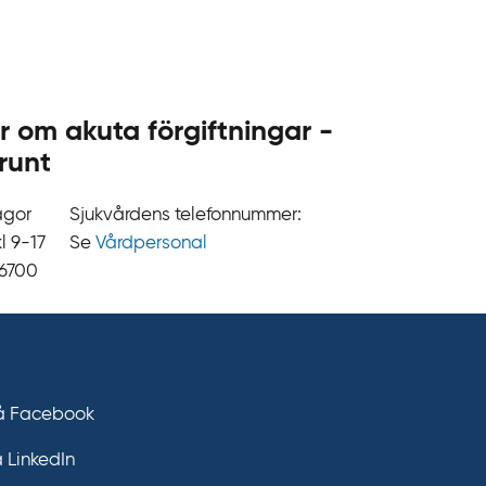
.
s
e
r om akuta förgiftningar -
runt
ågor
Sjukvårdens telefonnummer:
9‍‍-17
Se
Vårdpersonal
 6700
på Facebook
å LinkedIn