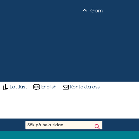
Göm
Lättläst
English
Kontakta oss
S
ö