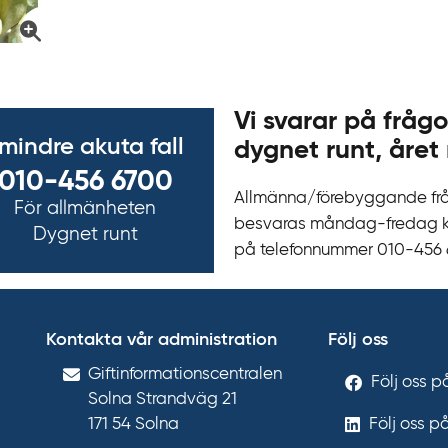
Vi svarar på frågo
 mindre akuta fall
dygnet runt, året 
010-456 6700
Allmänna/förebyggande fr
För allmänheten
besvaras måndag-fredag kl 
Dygnet runt
på telefonnummer 010‍-‍456
Kontakta vår administration
Följ oss
Gift­informations­centralen
Följ oss 
Solna Strandväg 21
171 54
Solna
Följ oss p