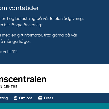
 om väntetider
n hög belastning på vår telefonrådgivning,
n blir längre än vanligt.
 med en giftinformatör, titta gärna på vår
på många frågor.
vi till 112.
etag
Om oss
Press