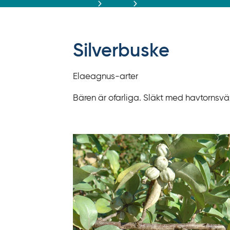
r
ä
f
f
Silverbuske
y
t
Elaeagnus-arter
a
f
Bären är ofarliga. Släkt med havtornsvä
ö
r
d
i
r
e
k
t
l
ä