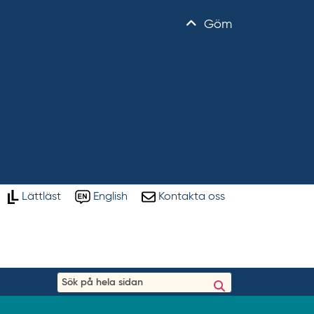
Göm
Lättläst
English
Kontakta oss
S
ö