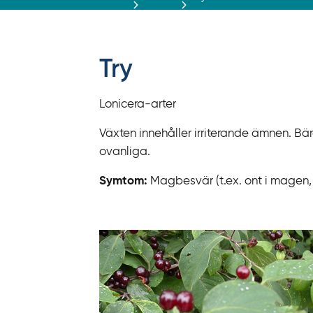
r
ä
f
f
Try
y
t
Lonicera-arter
a
f
Växten innehåller irriterande ämnen. Bäre
ö
ovanliga.
r
Symtom:
Magbesvär (t.ex. ont i magen, 
d
i
r
e
k
t
l
ä