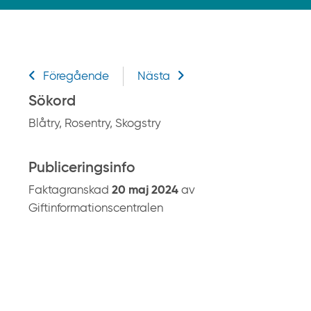
k
p
å
g
Relaterad information
i
Föregående
Nästa
f
Sökord
t
Blåtry, Rosentry, Skogstry
i
n
f
Publiceringsinfo
o
Faktagranskad
20 maj 2024
av
r
Giftinformationscentralen
m
a
t
i
o
n