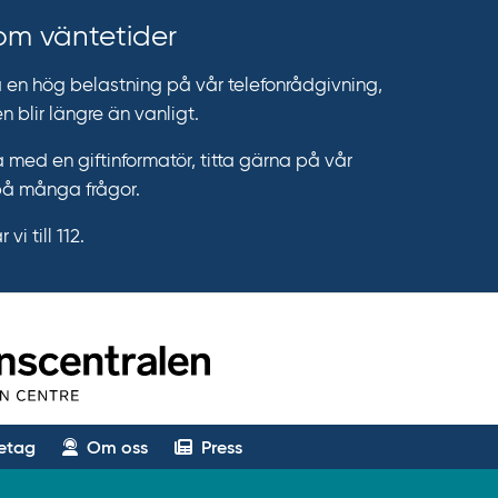
 om väntetider
n hög belastning på vår telefonrådgivning,
n blir längre än vanligt.
 med en giftinformatör, titta gärna på vår
på många frågor.
vi till 112.
etag
Om oss
Press