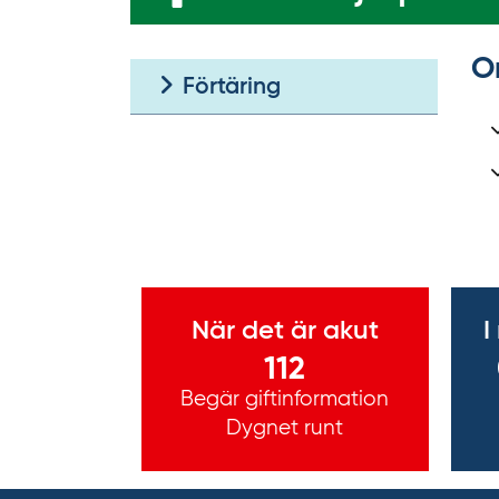
O
Förtäring
Viktig information
När det är akut
I
112
Begär giftinformation
Dygnet runt