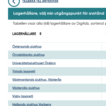
TILLBAKA TILL ANTIDOTER
Lagerhållare, välj min utgångspunkt för avstånd
Tabellen visar alla (48) lagerhållare av Digifab, sorterat
LAGERHÅLLARE
Östersunds sjukhus
Örnsköldsviks sjukhus
Universitetssjukhuset Örebro
Ystads lasarett
Västmanlands sjukhus, Västerås
Västerviks sjukhus
Visby lasarett
Hallands sjukhus Varberg