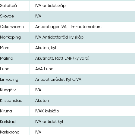
Sollefteå
IVA antidotskåp
Skövde
IVA
Oskarshamn
Antidotlager IVA, i lm-automatrum
Norrköping
IVA Antidotförråd kylskåp
Mora
Akuten, kyl
Malmö
Akutmott. Rött LMF (kylvara)
Lund
AVA Lund
Linköping
Antidotförrådet Kyl CIVA
Kungälv
IVA
Kristianstad
Akuten
Kiruna
IVAK kylskåp
Karlstad
IVA antidot kyl
Karlskrona
IVA