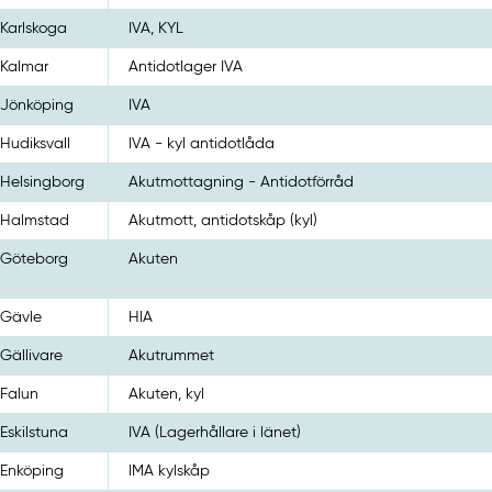
Karlskoga
IVA, KYL
Kalmar
Antidotlager IVA
Jönköping
IVA
Hudiksvall
IVA - kyl antidotlåda
Helsingborg
Akutmottagning - Antidotförråd
Halmstad
Akutmott, antidotskåp (kyl)
Göteborg
Akuten
Gävle
HIA
Gällivare
Akutrummet
Falun
Akuten, kyl
Eskilstuna
IVA (Lagerhållare i länet)
Enköping
IMA kylskåp