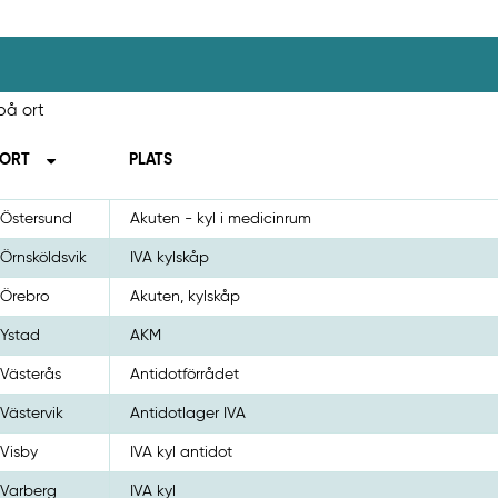
 på ort
ORT
PLATS
Östersund
Akuten - kyl i medicinrum
Örnsköldsvik
IVA kylskåp
Örebro
Akuten, kylskåp
Ystad
AKM
Västerås
Antidotförrådet
Västervik
Antidotlager IVA
Visby
IVA kyl antidot
Varberg
IVA kyl