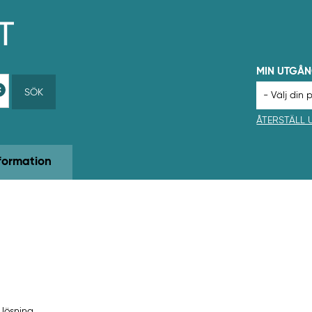
MIN UTGÅ
SÖK
ÅTERSTÄLL
formation
, lösning