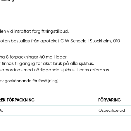
n vid inträffat förgiftningstillbud.
idoten beställas från apoteket C W Scheele i Stockholm, 010-
a 8 förpackningar 40 mg i lager.
innas tillgänglig för akut bruk på alla sjukhus.
 samordnas med närliggande sjukhus. Licens erfordras.
av godkännande för försäljning)
REK FÖRPACKNING
FÖRVARING
Ja
Ospecificerad