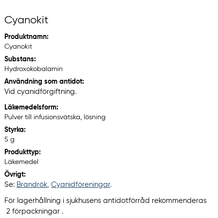
Cyanokit
Produktnamn:
Cyanokit
Substans:
Hydroxokobalamin
Användning som antidot:
Vid cyanidförgiftning.
Läkemedelsform:
Pulver till infusionsvätska, lösning
Styrka:
5 g
Produkttyp:
Läkemedel
Övrigt:
Se:
Brandrök
,
Cyanidföreningar
.
För lagerhållning i sjukhusens antidotförråd rekommenderas
2 förpackningar .