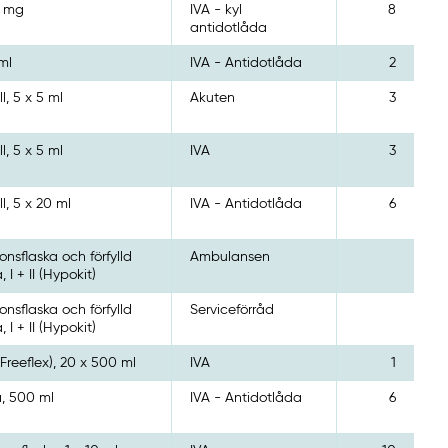
0 mg
IVA - kyl
8
antidotlåda
ml
IVA - Antidotlåda
2
l, 5 x 5 ml
Akuten
3
l, 5 x 5 ml
IVA
3
l, 5 x 20 ml
IVA - Antidotlåda
6
ionsflaska och förfylld
Ambulansen
, I + II (Hypokit)
ionsflaska och förfylld
Serviceförråd
, I + II (Hypokit)
Freeflex), 20 x 500 ml
IVA
1
a, 500 ml
IVA - Antidotlåda
6