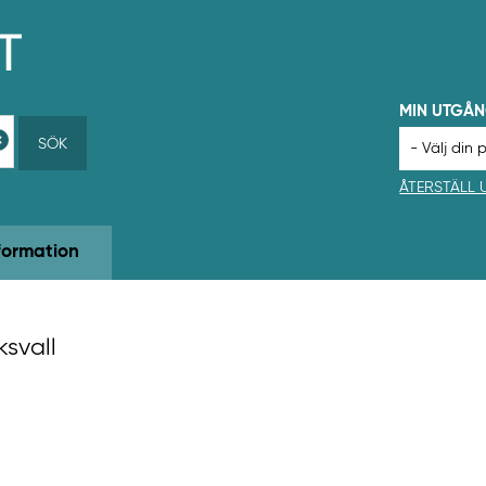
MIN UTGÅ
SÖK
ÅTERSTÄLL
formation
ksvall