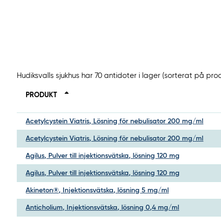
Hudiksvalls sjukhus har 70 antidoter i lager (sorterat på pr
PRODUKT
Acetylcystein Viatris, Lösning för nebulisator 200 mg/ml
Acetylcystein Viatris, Lösning för nebulisator 200 mg/ml
Agilus, Pulver till injektionsvätska, lösning 120 mg
Agilus, Pulver till injektionsvätska, lösning 120 mg
Akineton®, Injektionsvätska, lösning 5 mg/ml
Anticholium, Injektionsvätska, lösning 0,4 mg/ml