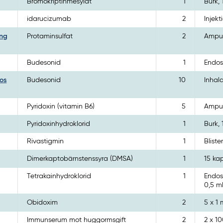
Bromokriptinmesylat
1
Burk, 
idarucizumab
2
Injekt
ing
Protaminsulfat
2
Ampul
Budesonid
1
Endos
os
Budesonid
10
Inhal
Pyridoxin (vitamin B6)
5
Ampull
Pyridoxinhydroklorid
1
Burk, 
Rivastigmin
1
Bliste
Dimerkaptobärnstenssyra (DMSA)
1
15 ka
Tetrakainhydroklorid
1
Endos
0,5 m
Obidoxim
2
5 x 1 
Immunserum mot huggormsgift
2
2 x 1