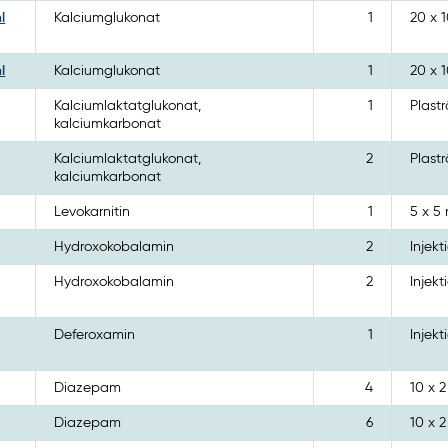
l
Kalciumglukonat
1
20 x 
l
Kalciumglukonat
1
20 x 
Kalciumlaktatglukonat,
1
Plastr
kalciumkarbonat
Kalciumlaktatglukonat,
2
Plastr
kalciumkarbonat
Levokarnitin
1
5 x 5 
Hydroxokobalamin
2
Injekt
Hydroxokobalamin
2
Injekt
Deferoxamin
1
Injek
Diazepam
4
10 x 2
Diazepam
6
10 x 2