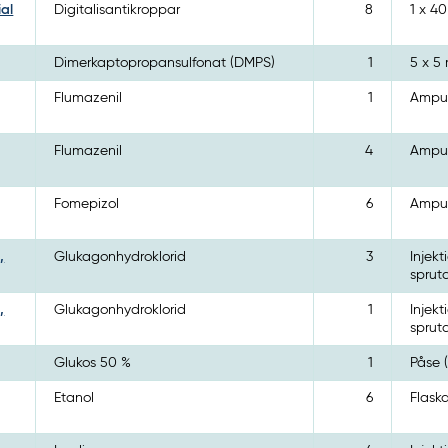
ial
Digitalisantikroppar
8
1 x 4
Dimerkaptopropansulfonat (DMPS)
1
5 x 5 
Flumazenil
1
Ampul
Flumazenil
4
Ampul
Fomepizol
6
Ampul
,
Glukagonhydroklorid
3
Injekt
spruta
,
Glukagonhydroklorid
1
Injekt
spruta
Glukos 50 %
1
Påse (
Etanol
6
Flask