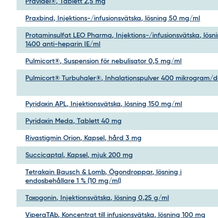
Pravidel®, Tablett 2,5 mg
Praxbind, Injektions-/infusionsvätska, lösning 50 mg/ml
Protaminsulfat LEO Pharma, Injektions-/infusionsvätska, lösn
1400 anti-heparin IE/ml
Pulmicort®, Suspension för nebulisator 0,5 mg/ml
Pulmicort® Turbuhaler®, Inhalationspulver 400 mikrogram/d
Pyridoxin APL, Injektionsvätska, lösning 150 mg/ml
Pyridoxin Meda, Tablett 40 mg
Rivastigmin Orion, Kapsel, hård 3 mg
Succicaptal, Kapsel, mjuk 200 mg
Tetrakain Bausch & Lomb, Ögondroppar, lösning i
endosbehållare 1 % (10 mg/ml)
Toxogonin, Injektionsvätska, lösning 0,25 g/ml
ViperaTAb, Koncentrat till infusionsvätska, lösning 100 mg