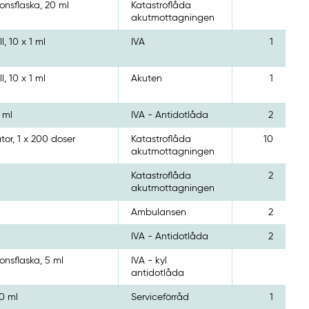
ionsflaska, 20 ml
Katastroflåda
akutmottagningen
, 10 x 1 ml
IVA
1
, 10 x 1 ml
Akuten
1
 ml
IVA - Antidotlåda
2
tor, 1 x 200 doser
Katastroflåda
10
akutmottagningen
Katastroflåda
2
akutmottagningen
Ambulansen
2
IVA - Antidotlåda
2
ionsflaska, 5 ml
IVA - kyl
antidotlåda
10 ml
Serviceförråd
1