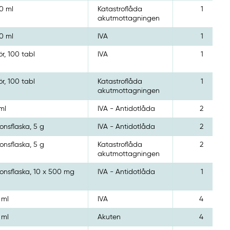
10 ml
Katastroflåda
1
akutmottagningen
10 ml
IVA
1
ör, 100 tabl
IVA
1
ör, 100 tabl
Katastroflåda
1
akutmottagningen
ml
IVA - Antidotlåda
2
ionsflaska, 5 g
IVA - Antidotlåda
2
ionsflaska, 5 g
Katastroflåda
2
akutmottagningen
tionsflaska, 10 x 500 mg
IVA - Antidotlåda
1
 ml
IVA
4
 ml
Akuten
4