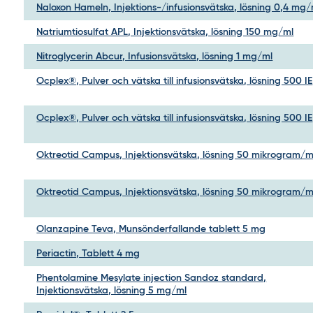
Naloxon Hameln, Injektions-/infusionsvätska, lösning 0,4 mg/
Natriumtiosulfat APL, Injektionsvätska, lösning 150 mg/ml
Nitroglycerin Abcur, Infusionsvätska, lösning 1 mg/ml
Ocplex®, Pulver och vätska till infusionsvätska, lösning 500 IE
Ocplex®, Pulver och vätska till infusionsvätska, lösning 500 IE
Oktreotid Campus, Injektionsvätska, lösning 50 mikrogram/m
Oktreotid Campus, Injektionsvätska, lösning 50 mikrogram/m
Olanzapine Teva, Munsönderfallande tablett 5 mg
Periactin, Tablett 4 mg
Phentolamine Mesylate injection Sandoz standard,
Injektionsvätska, lösning 5 mg/ml