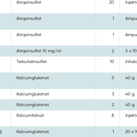
Atropinsulfat
20
Injekt
Atropinsulfat
1
Ampull
Atropinsulfat
1
Ampull
Atropinsulfat 10 mg/ml
2
5 x 10
Terbutalinsulfat
10
Inhala
Kalciumglukonat
5
40 g
Kalciumglukonat
3
40 g
Kalciumglukonat
2
40 g
Kalciumfolinat
8
Injekt
l
Kalciumglukonat
1
20 x 