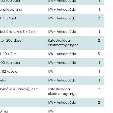
100 tabletter
IVA - Antidotlåda
1
ionsflaska, 2 st
IVA - Antidotlåda
1
l, 5 x 5 ml
IVA - Antidotlåda
2
behållare, 4 x 5 x 2 ml
IVA - Antidotlåda
1
ator, 200 doser
Katastroflåda
2
akutmottagningen
, 10 x 2 ml
IVA - Antidotlåda
5
100 tabletter
IVA - Antidotlåda
1
r, 112 kapslar
IVA
1
pslar
IVA - Antidotlåda
1
behållare (Minims), 20 x
Katastroflåda
2
l
akutmottagningen
ml
IVA - Antidotlåda
2
00 mg
IVA