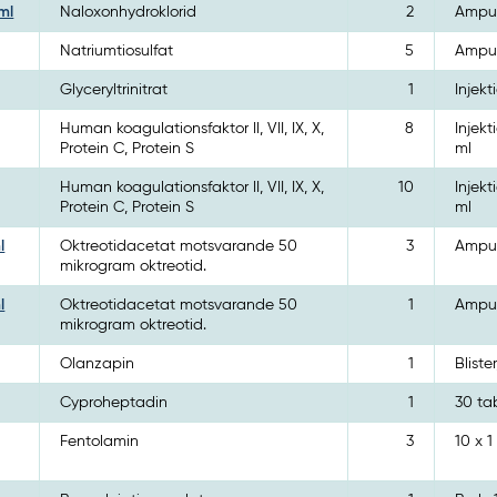
ml
Naloxonhydroklorid
2
Ampull
Natriumtiosulfat
5
Ampul
Glyceryltrinitrat
1
Injekt
Human koagulationsfaktor II, VII, IX, X,
8
Injekt
Protein C, Protein S
ml
Human koagulationsfaktor II, VII, IX, X,
10
Injekt
Protein C, Protein S
ml
l
Oktreotidacetat motsvarande 50
3
Ampull
mikrogram oktreotid.
l
Oktreotidacetat motsvarande 50
1
Ampull
mikrogram oktreotid.
Olanzapin
1
Bliste
Cyproheptadin
1
30 ta
Fentolamin
3
10 x 1