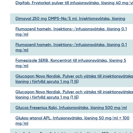
Digifab, Frystorkat pulver till infusionsvätska, lösning 40 mg/v
Dimaval 250 mg DMPS-Na/5 ml, Injektionsvätska, lösning
Flumazenil hameln, Injektions-/infusionsvätska, lösning 0,1
mg/ml
Flumazenil hameln, Injektions-/infusionsvätska, lösning 0,1
mg/ml
Fomepizole SERB, Koncentrat till infusionsvätska, lösning 5
mg/ml
Glucagon Novo Nordisk, Pulver och vätska till injektionsvätska
lösning i förfylld spruta 1 mg (1 IE)
Glucagon Novo Nordisk, Pulver och vätska till injektionsvätska
lösning i förfylld spruta 1 mg (1 IE)
Glucos Fresenius Kabi, Infusionsvätska, lösning 500 mg/ml
Glukos-etanol APL, Infusionsvätska, lösning 50 mg/ml + 100
mg/ml