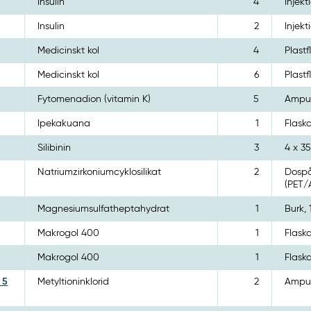
Insulin
4
Injekt
Insulin
2
Injekt
Medicinskt kol
4
Plastf
Medicinskt kol
6
Plastf
Fytomenadion (vitamin K)
5
Ampull
Ipekakuana
1
Flask
Silibinin
3
4 x 3
Natriumzirkoniumcyklosilikat
2
Dospå
(PET/
Magnesiumsulfatheptahydrat
1
Burk,
Makrogol 400
1
Flask
Makrogol 400
1
Flask
 5
Metyltioninklorid
2
Ampul