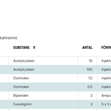
oduktnamn).
SUBSTANS
ANTAL
FÖRP
Acetylcystein
10
Injekt
Acetylcystein
100
Injekt
Dantrolen
1,5
injekt
Dantrolen
0,5
injekt
Biperiden
2
Ampull
Fysostigmin
2
5 x 5 