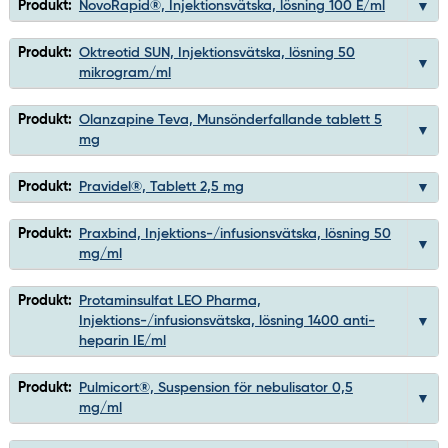
Produkt:
NovoRapid®, Injektionsvätska, lösning 100 E/ml
Produkt:
Oktreotid SUN, Injektionsvätska, lösning 50
mikrogram/ml
Produkt:
Olanzapine Teva, Munsönderfallande tablett 5
mg
Produkt:
Pravidel®, Tablett 2,5 mg
Produkt:
Praxbind, Injektions-/infusionsvätska, lösning 50
mg/ml
Produkt:
Protaminsulfat LEO Pharma,
Injektions-/infusionsvätska, lösning 1400 anti-
heparin IE/ml
Produkt:
Pulmicort®, Suspension för nebulisator 0,5
mg/ml