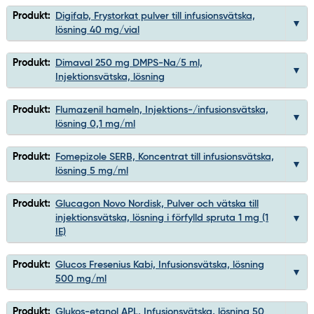
Produkt:
Digifab, Frystorkat pulver till infusionsvätska,
lösning 40 mg/vial
Produkt:
Dimaval 250 mg DMPS-Na/5 ml,
Injektionsvätska, lösning
Produkt:
Flumazenil hameln, Injektions-/infusionsvätska,
lösning 0,1 mg/ml
Produkt:
Fomepizole SERB, Koncentrat till infusionsvätska,
lösning 5 mg/ml
Produkt:
Glucagon Novo Nordisk, Pulver och vätska till
injektionsvätska, lösning i förfylld spruta 1 mg (1
IE)
Produkt:
Glucos Fresenius Kabi, Infusionsvätska, lösning
500 mg/ml
Produkt:
Glukos-etanol APL, Infusionsvätska, lösning 50