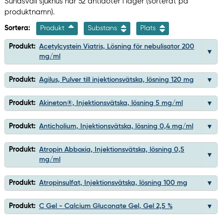
Sundsvall sjukhus har 52 antidoter i lager (sorterat på
produktnamn).
Sortera:
Produkt
Substans
Plats
Produkt:
Acetylcystein Viatris, Lösning för nebulisator 200
mg/ml
Produkt:
Agilus, Pulver till injektionsvätska, lösning 120 mg
Produkt:
Akineton®, Injektionsvätska, lösning 5 mg/ml
Produkt:
Anticholium, Injektionsvätska, lösning 0,4 mg/ml
Produkt:
Atropin Abboxia, Injektionsvätska, lösning 0,5
mg/ml
Produkt:
Atropinsulfat, Injektionsvätska, lösning 100 mg
Produkt:
C Gel - Calcium Gluconate Gel, Gel 2,5 %