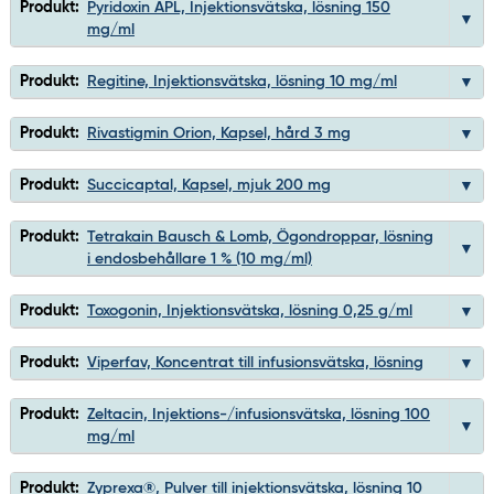
Produkt:
Pyridoxin APL, Injektionsvätska, lösning 150
mg/ml
Produkt:
Regitine, Injektionsvätska, lösning 10 mg/ml
Produkt:
Rivastigmin Orion, Kapsel, hård 3 mg
Produkt:
Succicaptal, Kapsel, mjuk 200 mg
Produkt:
Tetrakain Bausch & Lomb, Ögondroppar, lösning
i endosbehållare 1 % (10 mg/ml)
Produkt:
Toxogonin, Injektionsvätska, lösning 0,25 g/ml
Produkt:
Viperfav, Koncentrat till infusionsvätska, lösning
Produkt:
Zeltacin, Injektions-/infusionsvätska, lösning 100
mg/ml
Produkt:
Zyprexa®, Pulver till injektionsvätska, lösning 10