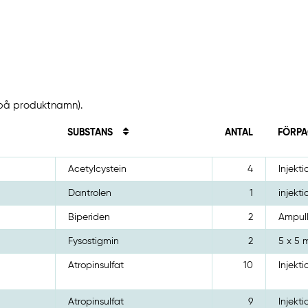
t på produktnamn).
SUBSTANS
ANTAL
FÖRPA
Acetylcystein
4
Injekti
Dantrolen
1
injekti
Biperiden
2
Ampull
Fysostigmin
2
5 x 5 
Atropinsulfat
10
Injekti
Atropinsulfat
9
Injekti