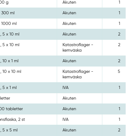
100 g
Akuten
1
, 300 ml
Akuten
1
, 1000 ml
Akuten
1
, 5 x 10 ml
Akuten
2
, 5 x 10 ml
Katastroflager -
2
kemväska
, 10 x 1 ml
Akuten
2
, 10 x 10 ml
Katastroflager -
5
kemväska
, 5 x 1 ml
IVA
1
letter
Akuten
100 tabletter
Akuten
1
onsflaska, 2 st
IVA
1
, 5 x 5 ml
Akuten
2