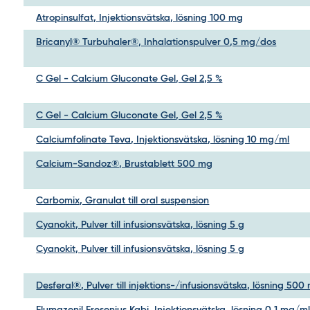
Atropinsulfat, Injektionsvätska, lösning 100 mg
Bricanyl® Turbuhaler®, Inhalationspulver 0,5 mg/dos
C Gel - Calcium Gluconate Gel, Gel 2,5 %
C Gel - Calcium Gluconate Gel, Gel 2,5 %
Calciumfolinate Teva, Injektionsvätska, lösning 10 mg/ml
Calcium-Sandoz®, Brustablett 500 mg
Carbomix, Granulat till oral suspension
Cyanokit, Pulver till infusionsvätska, lösning 5 g
Cyanokit, Pulver till infusionsvätska, lösning 5 g
Desferal®, Pulver till injektions-/infusionsvätska, lösning 500