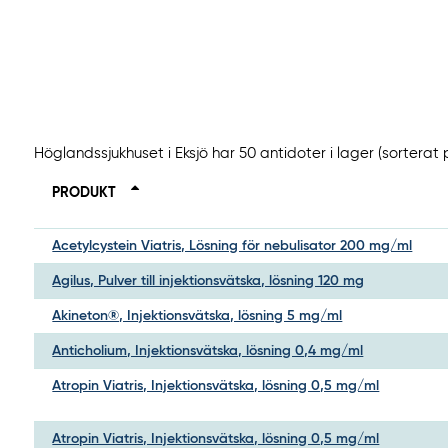
Höglandssjukhuset i Eksjö har 50 antidoter i lager (sortera
PRODUKT
Acetylcystein Viatris, Lösning för nebulisator 200 mg/ml
Agilus, Pulver till injektionsvätska, lösning 120 mg
Akineton®, Injektionsvätska, lösning 5 mg/ml
Anticholium, Injektionsvätska, lösning 0,4 mg/ml
Atropin Viatris, Injektionsvätska, lösning 0,5 mg/ml
Atropin Viatris, Injektionsvätska, lösning 0,5 mg/ml