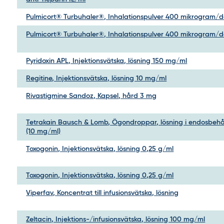
Pulmicort® Turbuhaler®, Inhalationspulver 400 mikrogram/d
Pulmicort® Turbuhaler®, Inhalationspulver 400 mikrogram/d
Pyridoxin APL, Injektionsvätska, lösning 150 mg/ml
Regitine, Injektionsvätska, lösning 10 mg/ml
Rivastigmine Sandoz, Kapsel, hård 3 mg
Tetrakain Bausch & Lomb, Ögondroppar, lösning i endosbehål
(10 mg/ml)
Toxogonin, Injektionsvätska, lösning 0,25 g/ml
Toxogonin, Injektionsvätska, lösning 0,25 g/ml
Viperfav, Koncentrat till infusionsvätska, lösning
Zeltacin, Injektions-/infusionsvätska, lösning 100 mg/ml