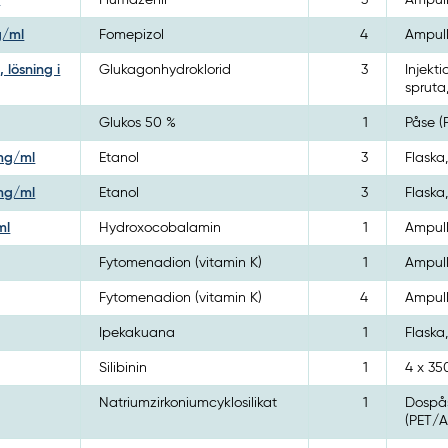
l
Flumazenil
3
Ampull
g/ml
Fomepizol
4
Ampull
 lösning i
Glukagonhydroklorid
3
Injekti
spruta,
Glukos 50 %
1
Påse (
 mg/ml
Etanol
3
Flaska
 mg/ml
Etanol
3
Flaska
ml
Hydroxocobalamin
1
Ampull
Fytomenadion (vitamin K)
1
Ampull
Fytomenadion (vitamin K)
4
Ampull
Ipekakuana
1
Flaska
Silibinin
1
4 x 3
Natriumzirkoniumcyklosilikat
1
Dospås
(PET/A