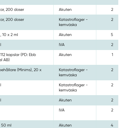
tor, 200 doser
Akuten
2
tor, 200 doser
Katastroflager -
2
kemväska
, 10 x 2 ml
Akuten
5
l
IVA
2
, 112 kapslar (PD: Ebb
Akuten
1
l AB)
ehållare (Minims), 20 x
Katastroflager -
2
kemväska
l
Katastroflager -
2
kemväska
l
Akuten
2
IVA
2
, 50 ml
Akuten
4