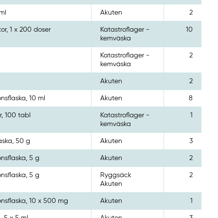
 ml
Akuten
2
tor, 1 x 200 doser
Katastroflager -
10
kemväska
Katastroflager -
2
kemväska
Akuten
2
onsflaska, 10 ml
Akuten
8
r, 100 tabl
Katastroflager -
1
kemväska
laska, 50 g
Akuten
3
onsflaska, 5 g
Akuten
2
onsflaska, 5 g
Ryggsäck
2
Akuten
ionsflaska, 10 x 500 mg
Akuten
1