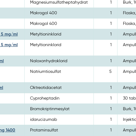
Magnesiumsulfatheptahydrat
1
Burk, 
Makrogol 400
1
Flaska
Makrogol 400
1
Flaska
g 5 mg/ml
Metyltioninklorid
1
Ampull
g 5 mg/ml
Metyltioninklorid
1
Ampull
ml
Naloxonhydroklorid
1
Ampull
Natriumtiosulfat
5
Ampull
ml
Oktreotidacetat
1
Ampull
Cyproheptadin
1
30 tab
Bromokriptinmesylat
1
Burk, 
idarucizumab
1
Injekti
ing 1400
Protaminsulfat
1
Ampull