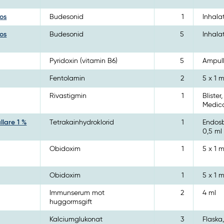
os
Budesonid
1
Inhala
os
Budesonid
5
Inhala
Pyridoxin (vitamin B6)
5
Ampull
Fentolamin
2
5 x 1 m
Rivastigmin
1
Blister
Medica
lare 1 %
Tetrakainhydroklorid
1
Endosb
0,5 ml
Obidoxim
1
5 x 1 m
Obidoxim
1
5 x 1 m
Immunserum mot
2
4 ml
huggormsgift
Kalciumglukonat
3
Flaska