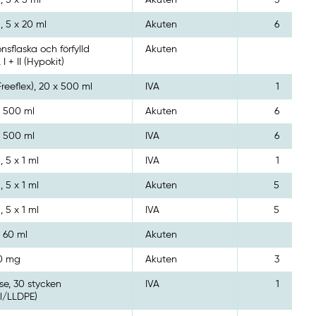
, 5 x 5 ml
Akuten
3
, 5 x 20 ml
Akuten
6
onsflaska och förfylld
Akuten
 I + II (Hypokit)
Freeflex), 20 x 500 ml
IVA
1
, 500 ml
Akuten
6
, 500 ml
IVA
6
, 5 x 1 ml
IVA
1
, 5 x 1 ml
Akuten
5
, 5 x 1 ml
IVA
5
, 60 ml
Akuten
50 mg
Akuten
3
e, 30 stycken
IVA
1
l/LLDPE)