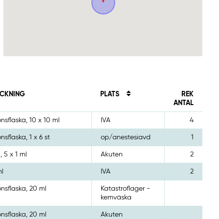
CKNING
PLATS
REK
ANTAL
onsflaska, 10 x 10 ml
IVA
4
onsflaska, 1 x 6 st
op/anestesiavd
1
, 5 x 1 ml
Akuten
2
ml
IVA
2
onsflaska, 20 ml
Katastroflager -
kemväska
onsflaska, 20 ml
Akuten