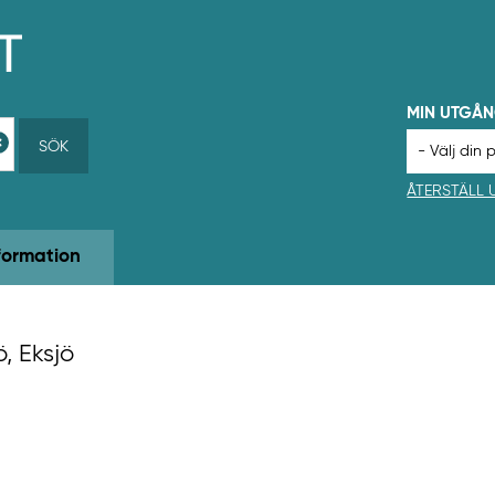
MIN UTGÅ
SÖK
ÅTERSTÄLL
formation
, Eksjö