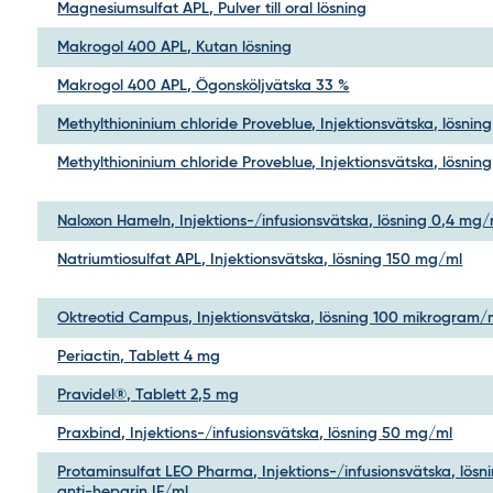
Magnesiumsulfat APL, Pulver till oral lösning
Makrogol 400 APL, Kutan lösning
Makrogol 400 APL, Ögonsköljvätska 33 %
Methylthioninium chloride Proveblue, Injektionsvätska, lösnin
Methylthioninium chloride Proveblue, Injektionsvätska, lösnin
Naloxon Hameln, Injektions-/infusionsvätska, lösning 0,4 mg/
Natriumtiosulfat APL, Injektionsvätska, lösning 150 mg/ml
Oktreotid Campus, Injektionsvätska, lösning 100 mikrogram/
Periactin, Tablett 4 mg
Pravidel®, Tablett 2,5 mg
Praxbind, Injektions-/infusionsvätska, lösning 50 mg/ml
Protaminsulfat LEO Pharma, Injektions-/infusionsvätska, lösn
anti-heparin IE/ml