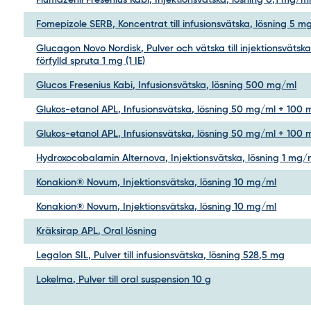
Flumazenil Fresenius Kabi, Injektionsvätska, lösning 0,1 mg/m
Fomepizole SERB, Koncentrat till infusionsvätska, lösning 5 m
Glucagon Novo Nordisk, Pulver och vätska till injektionsvätska,
förfylld spruta 1 mg (1 IE)
Glucos Fresenius Kabi, Infusionsvätska, lösning 500 mg/ml
Glukos-etanol APL, Infusionsvätska, lösning 50 mg/ml + 100
Glukos-etanol APL, Infusionsvätska, lösning 50 mg/ml + 100
Hydroxocobalamin Alternova, Injektionsvätska, lösning 1 mg/
Konakion® Novum, Injektionsvätska, lösning 10 mg/ml
Konakion® Novum, Injektionsvätska, lösning 10 mg/ml
Kräksirap APL, Oral lösning
Legalon SIL, Pulver till infusionsvätska, lösning 528,5 mg
Lokelma, Pulver till oral suspension 10 g