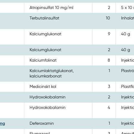
Atropinsulfat 10 mg/ml
2
5 x 10
Terbutalinsulfat
10
Inhala
Kalciumglukonat
9
40 g
Kalciumglukonat
2
40 g
Kalciumfolinat
8
Injekti
Kalciumlaktatglukonat,
1
Plaströ
kalciumkarbonat
Medicinskt kol
3
Plastf
Hydroxokobalamin
2
Injekti
Hydroxokobalamin
4
Injekti
 mg
Deferoxamin
1
Injekt