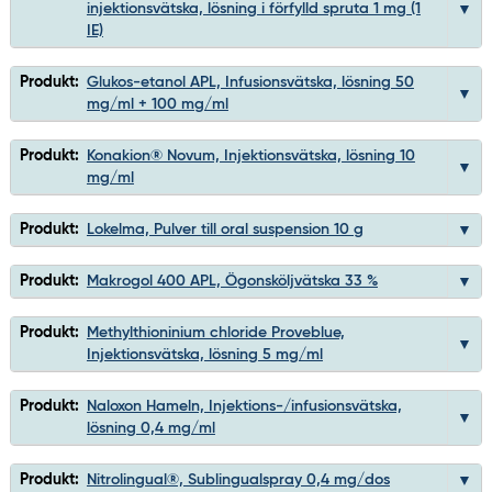
injektionsvätska, lösning i förfylld spruta 1 mg (1
IE)
Produkt:
Glukos-etanol APL, Infusionsvätska, lösning 50
mg/ml + 100 mg/ml
Produkt:
Konakion® Novum, Injektionsvätska, lösning 10
mg/ml
Produkt:
Lokelma, Pulver till oral suspension 10 g
Produkt:
Makrogol 400 APL, Ögonsköljvätska 33 %
Produkt:
Methylthioninium chloride Proveblue,
Injektionsvätska, lösning 5 mg/ml
Produkt:
Naloxon Hameln, Injektions-/infusionsvätska,
lösning 0,4 mg/ml
Produkt:
Nitrolingual®, Sublingualspray 0,4 mg/dos