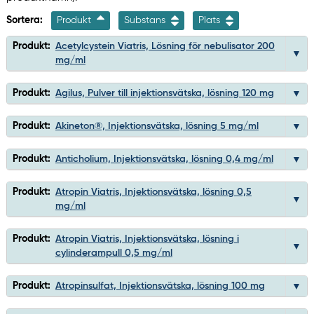
Sortera:
Produkt
Substans
Plats
Produkt:
Acetylcystein Viatris, Lösning för nebulisator 200
mg/ml
Produkt:
Agilus, Pulver till injektionsvätska, lösning 120 mg
Produkt:
Akineton®, Injektionsvätska, lösning 5 mg/ml
Produkt:
Anticholium, Injektionsvätska, lösning 0,4 mg/ml
Produkt:
Atropin Viatris, Injektionsvätska, lösning 0,5
mg/ml
Produkt:
Atropin Viatris, Injektionsvätska, lösning i
cylinderampull 0,5 mg/ml
Produkt:
Atropinsulfat, Injektionsvätska, lösning 100 mg