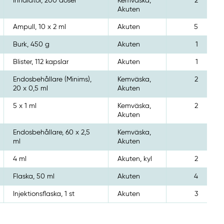
Inhalator, 200 doser
Kemväska,
2
Akuten
Ampull, 10 x 2 ml
Akuten
5
Burk, 450 g
Akuten
1
Blister, 112 kapslar
Akuten
1
Endosbehållare (Minims),
Kemväska,
2
20 x 0,5 ml
Akuten
5 x 1 ml
Kemväska,
2
Akuten
Endosbehållare, 60 x 2,5
Kemväska,
ml
Akuten
4 ml
Akuten, kyl
2
Flaska, 50 ml
Akuten
4
Injektionsflaska, 1 st
Akuten
3