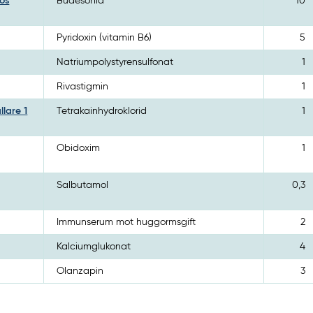
os
Budesonid
10
Pyridoxin (vitamin B6)
5
Natriumpolystyrensulfonat
1
Rivastigmin
1
lare 1
Tetrakainhydroklorid
1
Obidoxim
1
Salbutamol
0,3
Immunserum mot huggormsgift
2
Kalciumglukonat
4
Olanzapin
3