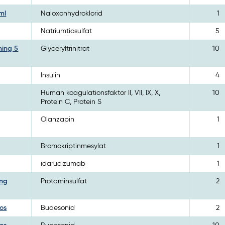
ml
Naloxonhydroklorid
1
Natriumtiosulfat
5
ning 5
Glyceryltrinitrat
10
Insulin
4
Human koagulationsfaktor II, VII, IX, X,
10
Protein C, Protein S
Olanzapin
1
Bromokriptinmesylat
1
idarucizumab
1
ing
Protaminsulfat
2
os
Budesonid
2