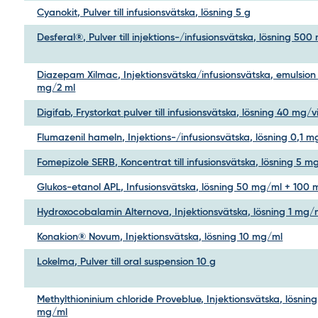
Cyanokit, Pulver till infusionsvätska, lösning 5 g
Desferal®, Pulver till injektions-/infusionsvätska, lösning 500
Diazepam Xilmac, Injektionsvätska/infusionsvätska, emulsion
mg/2 ml
Digifab, Frystorkat pulver till infusionsvätska, lösning 40 mg/v
Flumazenil hameln, Injektions-/infusionsvätska, lösning 0,1 
Fomepizole SERB, Koncentrat till infusionsvätska, lösning 5 m
Glukos-etanol APL, Infusionsvätska, lösning 50 mg/ml + 100
Hydroxocobalamin Alternova, Injektionsvätska, lösning 1 mg/
Konakion® Novum, Injektionsvätska, lösning 10 mg/ml
Lokelma, Pulver till oral suspension 10 g
Methylthioninium chloride Proveblue, Injektionsvätska, lösning
mg/ml