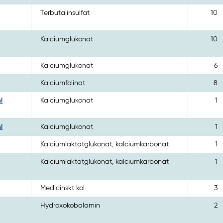
Terbutalinsulfat
10
Kalciumglukonat
10
Kalciumglukonat
6
Kalciumfolinat
8
l
Kalciumglukonat
1
l
Kalciumglukonat
1
Kalciumlaktatglukonat, kalciumkarbonat
1
Kalciumlaktatglukonat, kalciumkarbonat
1
Medicinskt kol
3
Hydroxokobalamin
2