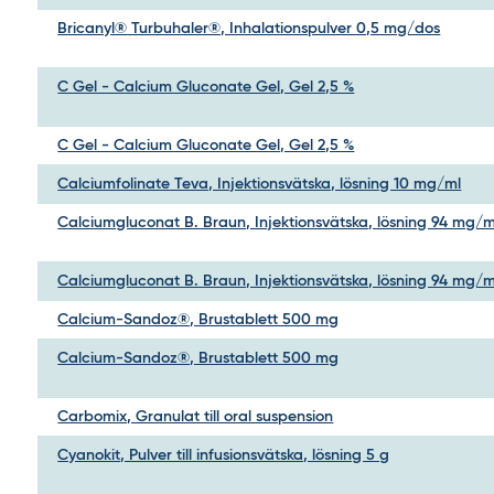
Bricanyl® Turbuhaler®, Inhalationspulver 0,5 mg/dos
C Gel - Calcium Gluconate Gel, Gel 2,5 %
C Gel - Calcium Gluconate Gel, Gel 2,5 %
Calciumfolinate Teva, Injektionsvätska, lösning 10 mg/ml
Calciumgluconat B. Braun, Injektionsvätska, lösning 94 mg/m
Calciumgluconat B. Braun, Injektionsvätska, lösning 94 mg/m
Calcium-Sandoz®, Brustablett 500 mg
Calcium-Sandoz®, Brustablett 500 mg
Carbomix, Granulat till oral suspension
Cyanokit, Pulver till infusionsvätska, lösning 5 g