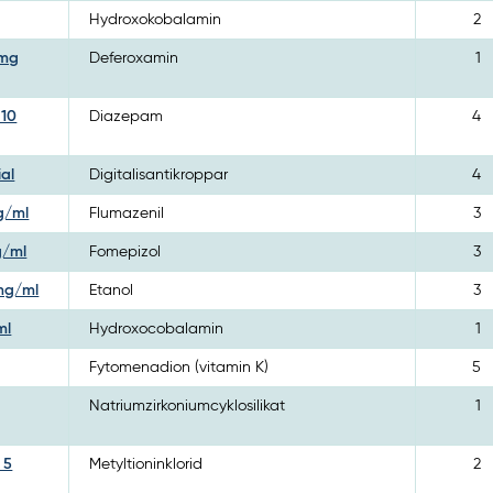
Hydroxokobalamin
2
 mg
Deferoxamin
1
 10
Diazepam
4
ial
Digitalisantikroppar
4
mg/ml
Flumazenil
3
g/ml
Fomepizol
3
 mg/ml
Etanol
3
ml
Hydroxocobalamin
1
Fytomenadion (vitamin K)
5
Natriumzirkoniumcyklosilikat
1
 5
Metyltioninklorid
2