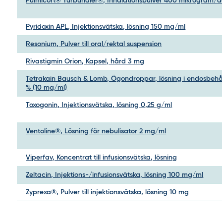
Pulmicort® Turbuhaler®, Inhalationspulver 400 mikrogram/d
Pyridoxin APL, Injektionsvätska, lösning 150 mg/ml
Resonium, Pulver till oral/rektal suspension
Rivastigmin Orion, Kapsel, hård 3 mg
Tetrakain Bausch & Lomb, Ögondroppar, lösning i endosbehål
% (10 mg/ml)
Toxogonin, Injektionsvätska, lösning 0,25 g/ml
Ventoline®, Lösning för nebulisator 2 mg/ml
Viperfav, Koncentrat till infusionsvätska, lösning
Zeltacin, Injektions-/infusionsvätska, lösning 100 mg/ml
Zyprexa®, Pulver till injektionsvätska, lösning 10 mg