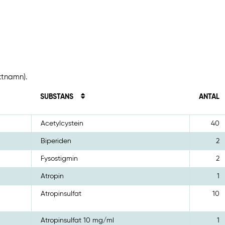
ktnamn).
SUBSTANS
ANTAL
Acetylcystein
40
Biperiden
2
Fysostigmin
2
Atropin
1
Atropinsulfat
10
Atropinsulfat 10 mg/ml
1