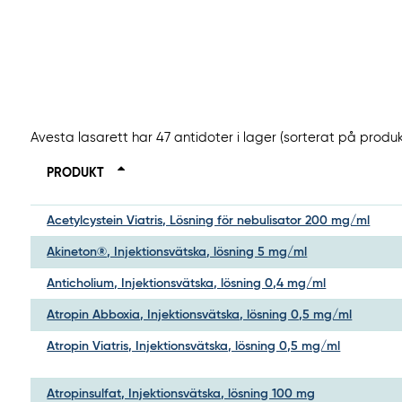
Avesta lasarett har 47 antidoter i lager (sorterat på produ
PRODUKT
Acetylcystein Viatris, Lösning för nebulisator 200 mg/ml
Akineton®, Injektionsvätska, lösning 5 mg/ml
Anticholium, Injektionsvätska, lösning 0,4 mg/ml
Atropin Abboxia, Injektionsvätska, lösning 0,5 mg/ml
Atropin Viatris, Injektionsvätska, lösning 0,5 mg/ml
Atropinsulfat, Injektionsvätska, lösning 100 mg