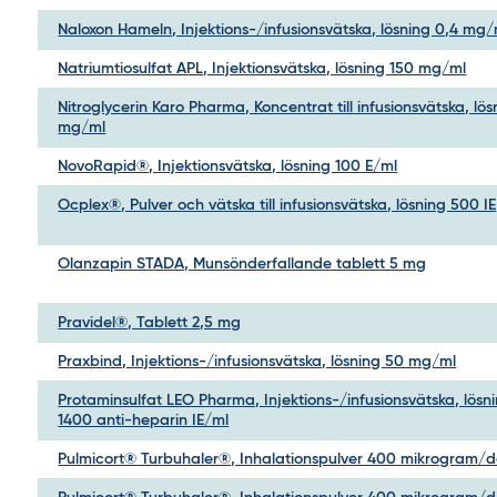
Naloxon Hameln, Injektions-/infusionsvätska, lösning 0,4 mg/
Natriumtiosulfat APL, Injektionsvätska, lösning 150 mg/ml
Nitroglycerin Karo Pharma, Koncentrat till infusionsvätska, lös
mg/ml
NovoRapid®, Injektionsvätska, lösning 100 E/ml
Ocplex®, Pulver och vätska till infusionsvätska, lösning 500 IE
Olanzapin STADA, Munsönderfallande tablett 5 mg
Pravidel®, Tablett 2,5 mg
Praxbind, Injektions-/infusionsvätska, lösning 50 mg/ml
Protaminsulfat LEO Pharma, Injektions-/infusionsvätska, lösn
1400 anti-heparin IE/ml
Pulmicort® Turbuhaler®, Inhalationspulver 400 mikrogram/d