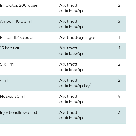
Inhalator, 200 doser
Akutmott,
2
antidotskåp
Ampull, 10 x 2 ml
Akutmott,
5
antidotskåp
Blister, 112 kapslar
Akutmottagningen
1
15 kapslar
Akutmott,
1
antidotskåp
5 x 1 ml
Akutmott,
2
antidotskåp
4 ml
Akutmott,
2
antidotskåp (kyl)
Flaska, 50 ml
Akutmott,
4
antidotskåp
Injektionsflaska, 1 st
Akutmott,
3
antidotskåp