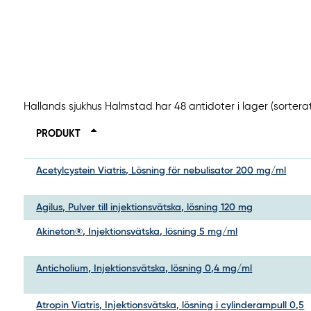
Hallands sjukhus Halmstad har 48 antidoter i lager (sorter
PRODUKT
Acetylcystein Viatris, Lösning för nebulisator 200 mg/ml
Agilus, Pulver till injektionsvätska, lösning 120 mg
Akineton®, Injektionsvätska, lösning 5 mg/ml
Anticholium, Injektionsvätska, lösning 0,4 mg/ml
Atropin Viatris, Injektionsvätska, lösning i cylinderampull 0,5