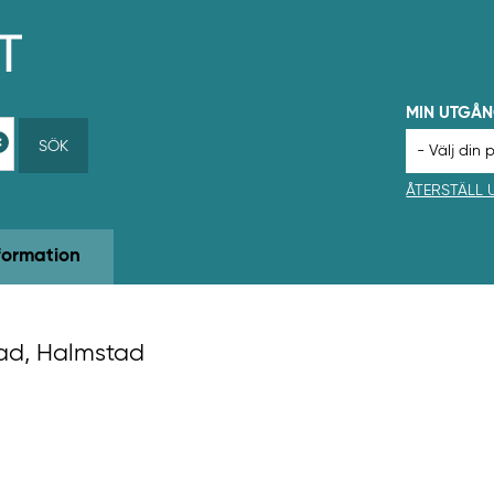
MIN UTGÅ
SÖK
ÅTERSTÄLL
formation
tad, Halmstad