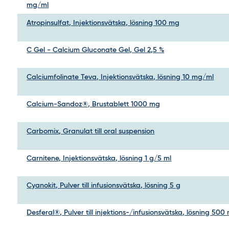
mg/ml
Atropinsulfat, Injektionsvätska, lösning 100 mg
C Gel - Calcium Gluconate Gel, Gel 2,5 %
Calciumfolinate Teva, Injektionsvätska, lösning 10 mg/ml
Calcium-Sandoz®, Brustablett 1000 mg
Carbomix, Granulat till oral suspension
Carnitene, Injektionsvätska, lösning 1 g/5 ml
Cyanokit, Pulver till infusionsvätska, lösning 5 g
Desferal®, Pulver till injektions-/infusionsvätska, lösning 500