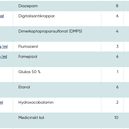
Diazepam
8
ial
Digitalisantikroppar
6
Dimerkaptopropansulfonat (DMPS)
4
mg/ml
Flumazenil
3
g/ml
Fomepizol
6
Glukos 50 %
1
Etanol
6
ml
Hydroxocobalamin
2
Medicinskt kol
10