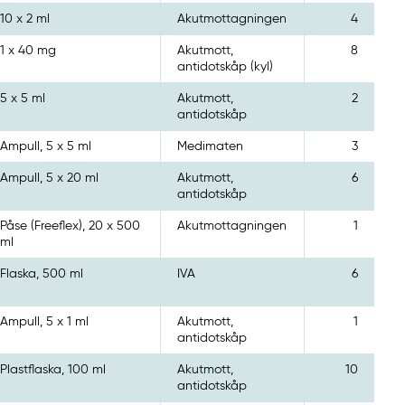
10 x 2 ml
Akutmottagningen
4
1 x 40 mg
Akutmott,
8
antidotskåp (kyl)
5 x 5 ml
Akutmott,
2
antidotskåp
Ampull, 5 x 5 ml
Medimaten
3
Ampull, 5 x 20 ml
Akutmott,
6
antidotskåp
Påse (Freeflex), 20 x 500
Akutmottagningen
1
ml
Flaska, 500 ml
IVA
6
Ampull, 5 x 1 ml
Akutmott,
1
antidotskåp
Plastflaska, 100 ml
Akutmott,
10
antidotskåp