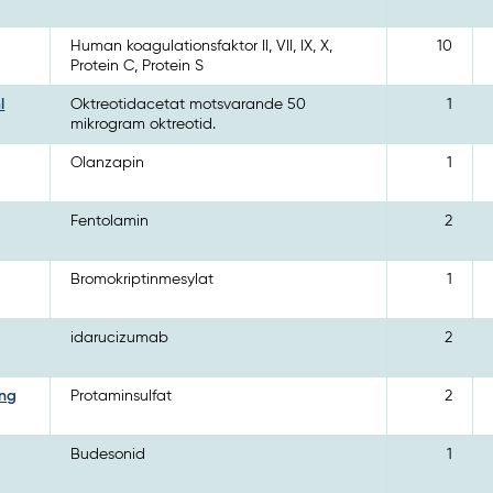
Human koagulationsfaktor II, VII, IX, X,
10
Protein C, Protein S
l
Oktreotidacetat motsvarande 50
1
mikrogram oktreotid.
Olanzapin
1
Fentolamin
2
Bromokriptinmesylat
1
idarucizumab
2
ing
Protaminsulfat
2
Budesonid
1