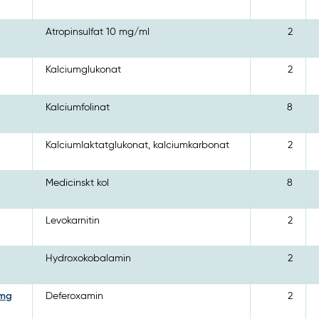
Atropinsulfat 10 mg/ml
2
Kalciumglukonat
2
Kalciumfolinat
8
Kalciumlaktatglukonat, kalciumkarbonat
2
Medicinskt kol
8
Levokarnitin
2
Hydroxokobalamin
2
 mg
Deferoxamin
2