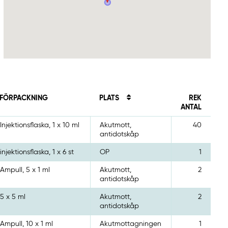
FÖRPACKNING
PLATS
REK
ANTAL
Injektionsflaska, 1 x 10 ml
Akutmott,
40
antidotskåp
injektionsflaska, 1 x 6 st
OP
1
Ampull, 5 x 1 ml
Akutmott,
2
antidotskåp
5 x 5 ml
Akutmott,
2
antidotskåp
Ampull, 10 x 1 ml
Akutmottagningen
1