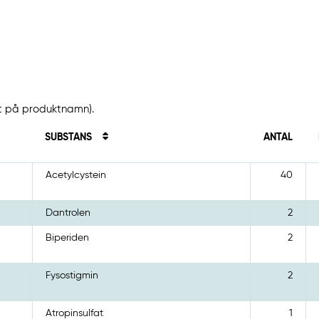
at på produktnamn).
SUBSTANS
ANTAL
Acetylcystein
40
Dantrolen
2
Biperiden
2
Fysostigmin
2
Atropinsulfat
1