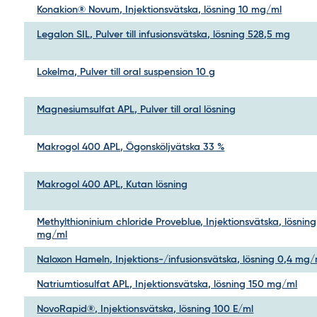
Konakion® Novum, Injektionsvätska, lösning 10 mg/ml
Legalon SIL, Pulver till infusionsvätska, lösning 528,5 mg
Lokelma, Pulver till oral suspension 10 g
Magnesiumsulfat APL, Pulver till oral lösning
Makrogol 400 APL, Ögonsköljvätska 33 %
Makrogol 400 APL, Kutan lösning
Methylthioninium chloride Proveblue, Injektionsvätska, lösning
mg/ml
Naloxon Hameln, Injektions-/infusionsvätska, lösning 0,4 mg/
Natriumtiosulfat APL, Injektionsvätska, lösning 150 mg/ml
NovoRapid®, Injektionsvätska, lösning 100 E/ml