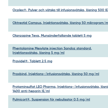
Ocplex®, Pulver och vätska till infusionsvätska, lösning 500 IE
Oktreotid Campus, Injektionsvätska, lösning 50 mikrogram/m
Olanzapine Teva, Munsönderfallande tablett 5 mg
Phentolamine Mesylate injection Sandoz standard,
Injektionsvätska, lösning 5 mg/ml
Pravidel®, Tablett 2,5 mg
Praxbind, Injektions-/infusionsvätska, lösning 50 mg/ml
Protaminsulfat LEO Pharma, Injektions-/infusionsvätska, lösn
1400 anti-heparin IE/ml
Pulmicort®, Suspension för nebulisator 0,5 mg/ml