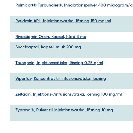
Pulmicort® Turbuhaler®, Inhalationspulver 400 mikrogram/d
Pyridoxin APL, Injektionsvätska, lösning 150 mg/ml
Rivastigmin Orion, Kapsel, hård 3 mg
Succicaptal, Kapsel, mjuk 200 mg
Toxogonin, Injektionsvätska, lösning 0,25 g/ml
Viperfav, Koncentrat till infusionsvätska, lösning
Zeltacin, Injektions-/infusionsvätska, lösning 100 mg/ml
Zyprexa®, Pulver till injektionsvätska, lösning 10 mg