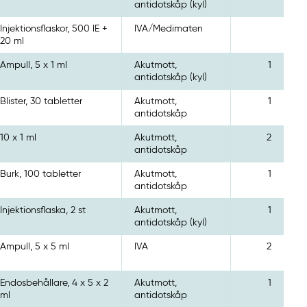
antidotskåp (kyl)
Injektionsflaskor, 500 IE +
IVA/Medimaten
20 ml
Ampull, 5 x 1 ml
Akutmott,
1
antidotskåp (kyl)
Blister, 30 tabletter
Akutmott,
1
antidotskåp
10 x 1 ml
Akutmott,
2
antidotskåp
Burk, 100 tabletter
Akutmott,
1
antidotskåp
Injektionsflaska, 2 st
Akutmott,
1
antidotskåp (kyl)
Ampull, 5 x 5 ml
IVA
2
Endosbehållare, 4 x 5 x 2
Akutmott,
1
ml
antidotskåp