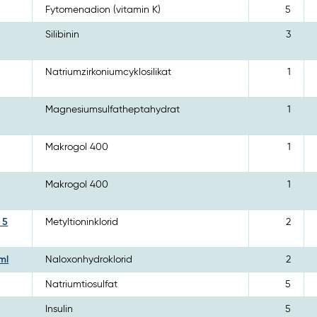
Fytomenadion (vitamin K)
5
Silibinin
3
Natriumzirkoniumcyklosilikat
1
Magnesiumsulfatheptahydrat
1
Makrogol 400
1
Makrogol 400
1
 5
Metyltioninklorid
2
ml
Naloxonhydroklorid
2
Natriumtiosulfat
5
Insulin
5