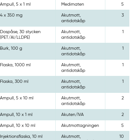
Ampull, 5 x 1 ml
Medimaten
5
4 x 350 mg
Akutmott,
3
antidotskåp
Dospåse, 30 stycken
Akutmott,
1
(PET/Al/LLDPE)
antidotskåp
Burk, 100 g
Akutmott,
1
antidotskåp
Flaska, 1000 ml
Akutmott,
1
antidotskåp
Flaska, 300 ml
Akutmott,
1
antidotskåp
Ampull, 5 x 10 ml
Akutmott,
2
antidotskåp
Ampull, 10 x 1 ml
Akuten/IVA
2
Ampull, 10 x 10 ml
Akutmottagningen
5
Injektionsflaska, 10 ml
Akutmott,
10