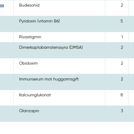
os
Budesonid
2
Pyridoxin (vitamin B6)
5
Rivastigmin
1
Dimerkaptobärnstenssyra (DMSA)
2
Obidoxim
2
Immunserum mot huggormsgift
2
Kalciumglukonat
8
Olanzapin
3