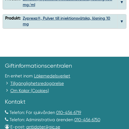
mg/ml
Produkt:
Zyprexa®, Pulver till injektionsvätska, lösning 10
mg
Giftinformationscentralen
En enhet inom
Läkemedelsverket
Tillgänglighetsredogörelse
Om Kakor (Cookies)
Kontakt
Telefon: För sjukvården
010-456 6719
Telefon: Administrativa ärenden
010-456 6750
E-post:
antidoter@gic.se