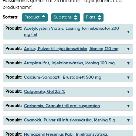
Hässleholms sjukhus har 23 antidoter i lager (sorterat på
produktnamn).
Sortera:
Produkt
Substans
Plats
Produkt:
Acetylcystein Viatris, Lösning för nebulisator 200
mg/ml
Produkt:
Agilus, Pulver till injektionsvätska, lösning 120 mg
Produkt:
Atropinsulfat, Injektionsvätska, lösning 100 mg
Produkt:
Calcium-Sandoz®, Brustablett 500 mg
Produkt:
Calgonate, Gel 2,5 %
Produkt:
Carbomix, Granulat till oral suspension
Produkt:
Cyanokit, Pulver till infusionsvätska, lösning 5 g
Produkt:
Flumazenil Fresenius Kabi, Injektionsvätska,