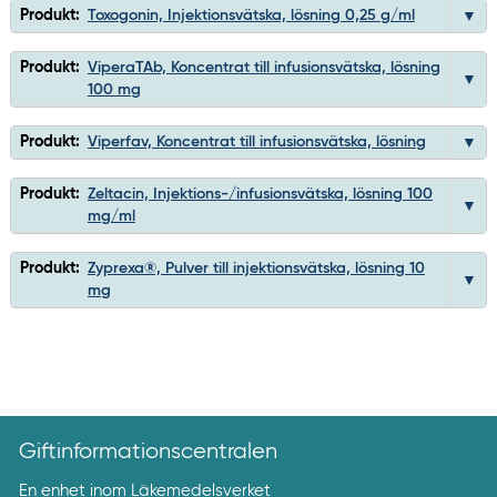
Produkt:
Toxogonin, Injektionsvätska, lösning 0,25 g/ml
Produkt:
ViperaTAb, Koncentrat till infusionsvätska, lösning
100 mg
Produkt:
Viperfav, Koncentrat till infusionsvätska, lösning
Produkt:
Zeltacin, Injektions-/infusionsvätska, lösning 100
mg/ml
Produkt:
Zyprexa®, Pulver till injektionsvätska, lösning 10
mg
Giftinformationscentralen
En enhet inom
Läkemedelsverket