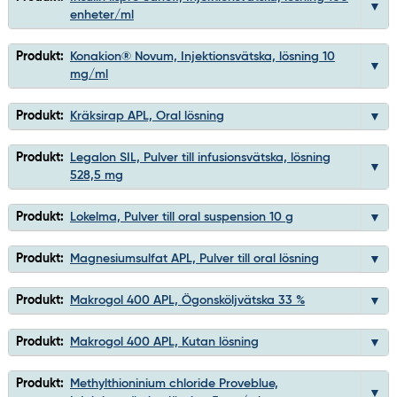
enheter/ml
Produkt:
Konakion® Novum, Injektionsvätska, lösning 10
mg/ml
Produkt:
Kräksirap APL, Oral lösning
Produkt:
Legalon SIL, Pulver till infusionsvätska, lösning
528,5 mg
Produkt:
Lokelma, Pulver till oral suspension 10 g
Produkt:
Magnesiumsulfat APL, Pulver till oral lösning
Produkt:
Makrogol 400 APL, Ögonsköljvätska 33 %
Produkt:
Makrogol 400 APL, Kutan lösning
Produkt:
Methylthioninium chloride Proveblue,