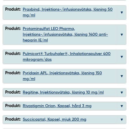
Produkt:
Praxbind, Injektions-/infusionsvätska, lösning 50
mg/ml
Produkt:
Protaminsulfat LEO Pharma,
Injektions-/infusionsvätska, lösning 1400 anti-
heparin IE/ml
Produkt:
Pulmicort® Turbuhaler®, Inhalationspulver 400
mikrogram/dos
Produkt:
Pyridoxin APL, Injektionsvätska, lösning 150
mg/ml
Produkt:
Regitine, Injektionsvätska, lösning 10 mg/ml
Produkt:
Rivastigmin Orion, Kapsel, hård 3 mg
Produkt:
Succicaptal, Kapsel, mjuk 200 mg