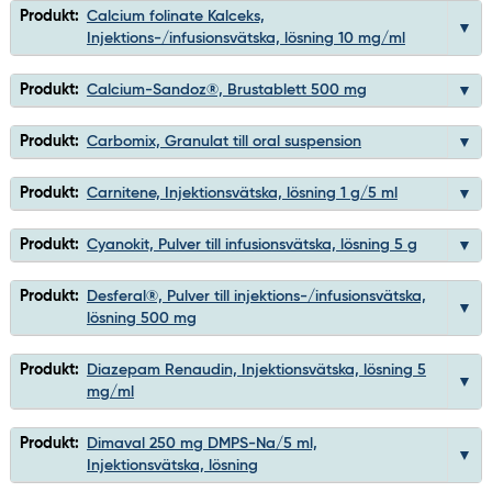
Produkt:
Calcium folinate Kalceks,
Injektions-/infusionsvätska, lösning 10 mg/ml
Produkt:
Calcium-Sandoz®, Brustablett 500 mg
Produkt:
Carbomix, Granulat till oral suspension
Produkt:
Carnitene, Injektionsvätska, lösning 1 g/5 ml
Produkt:
Cyanokit, Pulver till infusionsvätska, lösning 5 g
Produkt:
Desferal®, Pulver till injektions-/infusionsvätska,
lösning 500 mg
Produkt:
Diazepam Renaudin, Injektionsvätska, lösning 5
mg/ml
Produkt:
Dimaval 250 mg DMPS-Na/5 ml,
Injektionsvätska, lösning