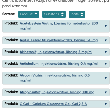
Centrallasarettet i Växjö har 49 antidoter i lager (sorterat på
produktnamn).
Sortera:
Produkt
Substans
Plats
Produkt:
Acetylcystein Viatris, Lösning för nebulisator 200
mg/ml
Produkt:
Agilus, Pulver till injektionsvätska, lösning 120 mg
Produkt:
Akineton®, Injektionsvätska, lösning 5 mg/ml
Produkt:
Anticholium, Injektionsvätska, lösning 0,4 mg/ml
Produkt:
Atropin Viatris, Injektionsvätska, lösning 0,5
mg/ml
Produkt:
Atropinsulfat, Injektionsvätska, lösning 100 mg
Produkt:
C Gel - Calcium Gluconate Gel, Gel 2,5 %