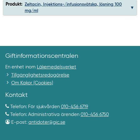
Produkt:
Zeltacin, Injektions-/infusionsvätska, lösning 100
mg/ml
Giftinformationscentralen
En enhet inom
Läkemedelsverket
Tillgänglighetsredogörelse
Om Kakor (Cookies)
Kontakt
Telefon: För sjukvården
010-456 6719
Telefon: Administrativa ärenden
010-456 6750
E-post:
antidoter@gic.se