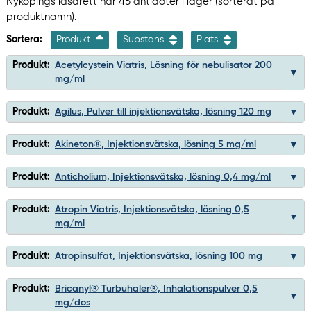
Nyköpings lasarett har 45 antidoter i lager (sorterat på
produktnamn).
Sortera:
Produkt
Substans
Plats
Produkt:
Acetylcystein Viatris, Lösning för nebulisator 200
mg/ml
Produkt:
Agilus, Pulver till injektionsvätska, lösning 120 mg
Produkt:
Akineton®, Injektionsvätska, lösning 5 mg/ml
Produkt:
Anticholium, Injektionsvätska, lösning 0,4 mg/ml
Produkt:
Atropin Viatris, Injektionsvätska, lösning 0,5
mg/ml
Produkt:
Atropinsulfat, Injektionsvätska, lösning 100 mg
Produkt:
Bricanyl® Turbuhaler®, Inhalationspulver 0,5
mg/dos