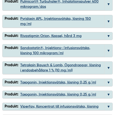
Produkt:
Pulmicort® Turbuhaler®, Inhalationspulver 400
mikrogram/dos
Produkt:
Pyridoxin APL, Injektionsvätska, lösning 150
mg/ml
Produkt:
Rivastigmin Orion, Kapsel, hård 3 mg
Produkt:
Sandostatin®, Injektions-/infusionsvätska,
lösning 100 mikrogram/ml
Produkt:
Tetrakain Bausch & Lomb, Ögondroppar, lösning
i endosbehållare 1 % (10 mg/ml)
Produkt:
Toxogonin, Injektionsvätska, lösning 0,25 g/ml
Produkt:
Toxogonin, Injektionsvätska, lösning 0,25 g/ml
Produkt:
Viperfav, Koncentrat till infusionsvätska, lösning