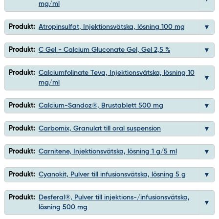
mg/ml
Produkt:
Atropinsulfat, Injektionsvätska, lösning 100 mg
Produkt:
C Gel - Calcium Gluconate Gel, Gel 2,5 %
Produkt:
Calciumfolinate Teva, Injektionsvätska, lösning 10
mg/ml
Produkt:
Calcium-Sandoz®, Brustablett 500 mg
Produkt:
Carbomix, Granulat till oral suspension
Produkt:
Carnitene, Injektionsvätska, lösning 1 g/5 ml
Produkt:
Cyanokit, Pulver till infusionsvätska, lösning 5 g
Produkt:
Desferal®, Pulver till injektions-/infusionsvätska,
lösning 500 mg