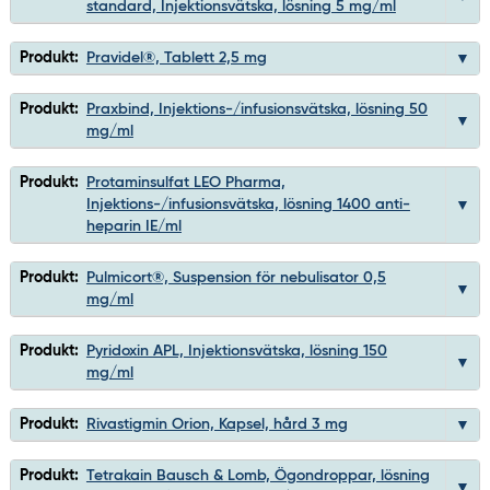
standard, Injektionsvätska, lösning 5 mg/ml
Produkt:
Pravidel®, Tablett 2,5 mg
Produkt:
Praxbind, Injektions-/infusionsvätska, lösning 50
mg/ml
Produkt:
Protaminsulfat LEO Pharma,
Injektions-/infusionsvätska, lösning 1400 anti-
heparin IE/ml
Produkt:
Pulmicort®, Suspension för nebulisator 0,5
mg/ml
Produkt:
Pyridoxin APL, Injektionsvätska, lösning 150
mg/ml
Produkt:
Rivastigmin Orion, Kapsel, hård 3 mg
Produkt:
Tetrakain Bausch & Lomb, Ögondroppar, lösning