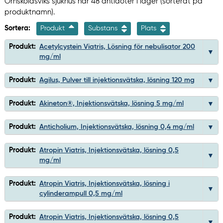
Örnsköldsviks sjukhus har 48 antidoter i lager (sorterat på
produktnamn).
Sortera:
Produkt
Substans
Plats
Produkt:
Acetylcystein Viatris, Lösning för nebulisator 200
mg/ml
Produkt:
Agilus, Pulver till injektionsvätska, lösning 120 mg
Produkt:
Akineton®, Injektionsvätska, lösning 5 mg/ml
Produkt:
Anticholium, Injektionsvätska, lösning 0,4 mg/ml
Produkt:
Atropin Viatris, Injektionsvätska, lösning 0,5
mg/ml
Produkt:
Atropin Viatris, Injektionsvätska, lösning i
cylinderampull 0,5 mg/ml
Produkt:
Atropin Viatris, Injektionsvätska, lösning 0,5