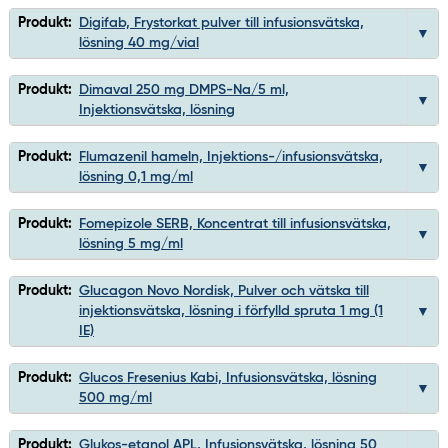
Produkt:
Digifab, Frystorkat pulver till infusionsvätska,
lösning 40 mg/vial
Produkt:
Dimaval 250 mg DMPS-Na/5 ml,
Injektionsvätska, lösning
Produkt:
Flumazenil hameln, Injektions-/infusionsvätska,
lösning 0,1 mg/ml
Produkt:
Fomepizole SERB, Koncentrat till infusionsvätska,
lösning 5 mg/ml
Produkt:
Glucagon Novo Nordisk, Pulver och vätska till
injektionsvätska, lösning i förfylld spruta 1 mg (1
IE)
Produkt:
Glucos Fresenius Kabi, Infusionsvätska, lösning
500 mg/ml
Produkt:
Glukos-etanol APL, Infusionsvätska, lösning 50