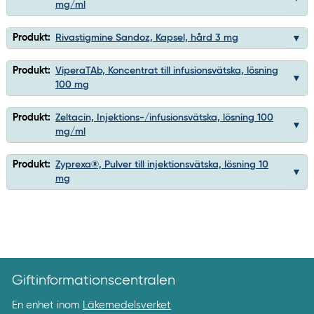
mg/ml
Produkt:
Rivastigmine Sandoz, Kapsel, hård 3 mg
Produkt:
ViperaTAb, Koncentrat till infusionsvätska, lösning
100 mg
Produkt:
Zeltacin, Injektions-/infusionsvätska, lösning 100
mg/ml
Produkt:
Zyprexa®, Pulver till injektionsvätska, lösning 10
mg
Giftinformationscentralen
En enhet inom
Läkemedelsverket