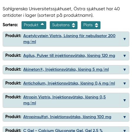
Sahlgrenska Universitetssjukhuset, Östra sjukhuset har 40
antidoter i lager (sorterat på produktnamn).
Sortera:
Produkt
Substans
Plats
Produkt:
Acetylcystein Viatris, Lösning för nebulisator 200
mg/ml
Produkt:
Agilus, Pulver till injektionsvätska, lösning 120 mg
Produkt:
Akineton®, Injektionsvätska, lösning 5 mg/ml
Produkt:
Anticholium, Injektionsvätska, lösning 0,4 mg/ml
Produkt:
Atropin Viatris, Injektionsvätska, lösning 0,5
mg/ml
Produkt:
Atropinsulfat, Injektionsvätska, lösning 100 mg
Produkt:
C Gel - Calcium Gluconate Gel, Gel 2,5 %