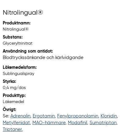
Nitrolingual®
Produktnamn:
Nitrolingual®
Substans:
Glyceryltrinitrat
Användning som antidot:
Blodtryckssänkande och kärlvidgande
Läkemedelsform:
Sublingualspray
Styrka:
0,4 mg/dos
Produkttyp:
Läkemedel
Övrigt:
Se:
Adrenalin
,
Ergotamin
,
Fenylpropanolamin
,
Klonidin
,
Metylfenidat
,
MAO-hämmare
,
Modafinil
,
Sumatriptan
,
Triptaner
,