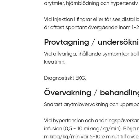
k
arytmier, hjärnblödning och hypertensiv 
t
i
Vid injektion i fingrar eller tår ses dis
l
är oftast spontant övergående inom 1-2 
l
Provtagning / undersökn
i
n
Vid allvarliga, ihållande symtom kontrol
n
kreatinin.
e
h
Diagnostiskt EKG.
å
l
Övervakning / behandlin
l
Snarast arytmiövervakning och upprepad
Vid hypertension och andningspåverkan g
infusion (0,5 - 10 mikrog/kg/min). Börj
mikrog/kg/min var 5-10:e minut till avse