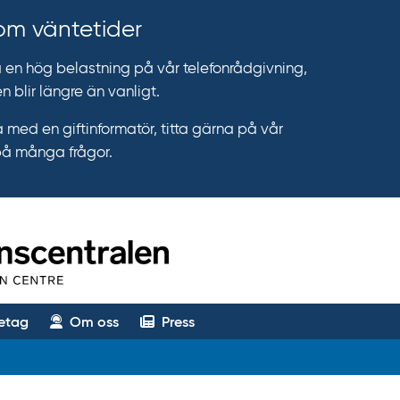
 om väntetider
n hög belastning på vår telefonrådgivning,
n blir längre än vanligt.
 med en giftinformatör, titta gärna på vår
på många frågor.
etag
Om oss
Press