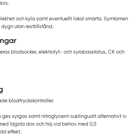
kris.
tal blekhet och kyla samt eventuellt lokal smärta. Symtomen
dygn utan resttillstånd.
ingar
leras blodsocker, elektrolyt- och syrabasstatus, CK och
g
e blodtryckskontroller.
es syrgas samt nitroglycerin sublingualt alternativt iv
a med lägsta dos och höj vid behov med 0,5
dd effekt.