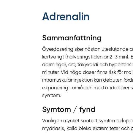
f
f
Adrenalin
y
t
a
Sammanfattning
f
Överdosering sker nästan uteslutande a
ö
kortvarigt (halveringstiden är 2-3 min).
r
darrningar, oro, takykardi och hyperten
d
minuter. Vid höga doser finns risk för ma
i
intramuskulär injektion kan debuten fördr
r
exponering i områden med ändartärer som 
e
symtom.
k
t
Symtom / fynd
l
ä
Vanligen mycket snabbt symtomförlopp. S
n
mydriasis, kalla bleka extremiteter och p