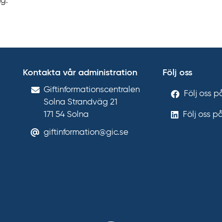
g.
Kontakta vår administration
Följ oss
Gift­informations­centralen
Följ oss 
Solna Strandväg 21
171 54
Solna
Följ oss p
giftinformation@gic.se