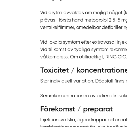
Vid arytmi avvaktas om möjligt något (ko
prövas i första hand metoprolol 2,5-5 mg 
ventrikelflimmer, omedelbar defibrillerin
Vid lokala symtom efter extravasal injekt
Vid tillkomst av tydliga symtom rekomme
våtkompress. Om otillräckligt, RING GIC.
Toxicitet / koncentration
Stor individuell variation. Dödsfall fin
Serumkoncentrationen av adrenalin sak
Förekomst / preparat
Injektionsvätska, ögondroppar och inhal