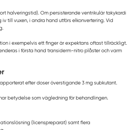
rt halveringstid). Om persisterande ventrikulär takykardi
iv till vuxen, i andra hand utförs elkonvertering. Vid
g.
ion i exempelvis ett finger är expektans oftast tillräckligt.
nderas i första hand transiderm-nitro plåster och varm
er
ns rapporterat efter doser överstigande 3 mg subkutant.
nar betydelse som vägledning för behandlingen.
ationslösning (licenspreparat) samt flera