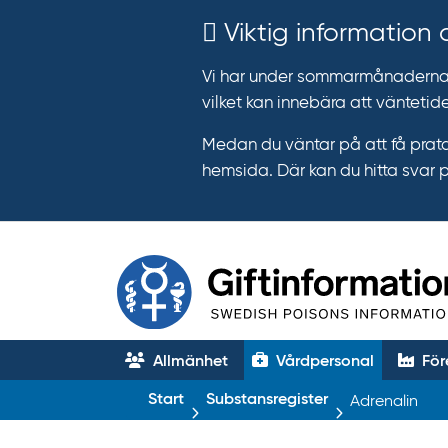
Viktig information
Vi har under sommarmånaderna e
vilket kan innebära att väntetide
Medan du väntar på att få prata
hemsida. Där kan du hitta svar 
Allmänhet
Vårdpersonal
För
T
Start
Substansregister
Adrenalin
r
ä