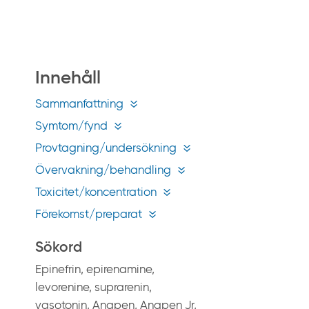
å
g
i
f
Innehåll
t
i
Sammanfattning
n
Symtom/fynd
f
Provtagning/undersökning
o
Övervakning/behandling
.
s
Toxicitet/koncentration
e
Förekomst/preparat
Sökord
Epinefrin, epirenamine,
levorenine, suprarenin,
vasotonin, Anapen, Anapen Jr,