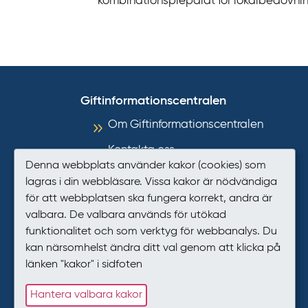
kombinationspreparat för lokalbedövnin
Giftinformationscentralen
Om Giftinformationscentralen
Kontakta oss
Denna webbplats använder kakor (cookies) som
Informationsmaterial
lagras i din webbläsare. Vissa kakor är nödvändiga
för att webbplatsen ska fungera korrekt, andra är
Så hanterar GIC personuppgifter
valbara. De valbara används för utökad
Tillgänglighet
funktionalitet och som verktyg för webbanalys. Du
kan närsomhelst ändra ditt val genom att klicka på
Presstjänst
länken "kakor" i sidfoten
Kakor (cookies)
Hantera valbara kakor