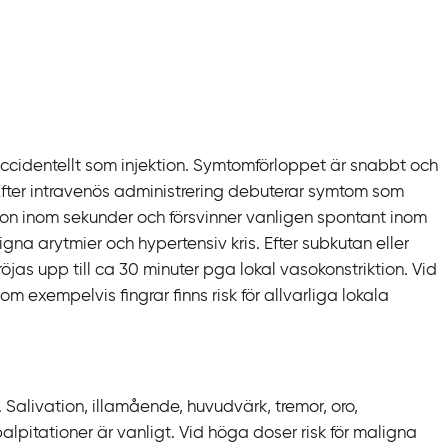
ccidentellt som injektion. Symtomförloppet är snabbt och
 Efter intravenös administrering debuterar symtom som
sion inom sekunder och försvinner vanligen spontant inom
ligna arytmier och hypertensiv kris. Efter subkutan eller
öjas upp till ca 30 minuter pga lokal vasokonstriktion. Vid
exempelvis fingrar finns risk för allvarliga lokala
alivation, illamående, huvudvärk, tremor, oro,
alpitationer är vanligt. Vid höga doser risk för maligna