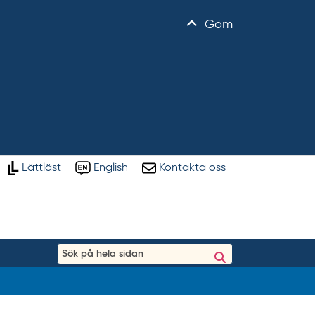
Göm
Lättläst
English
Kontakta oss
S
ö
k
p