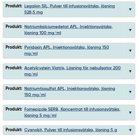
Produkt:
Legalon SIL, Pulver till infusionsvätska, lösning
528,5 mg
Produkt:
Natriumkalciumedetat APL, Injektionsvätska,
lösning 100 mg/ml
Produkt:
Pyridoxin APL, Injektionsvätska, lösning 150
mg/ml
Produkt:
Acetylcystein Viatris, Lösning för nebulisator 200
mg/ml
Produkt:
Natriumtiosulfat APL, Injektionsvätska, lösning
150 mg/ml
Produkt:
Fomepizole SERB, Koncentrat till infusionsvätska,
lösning 5 mg/ml
Produkt:
Cyanokit, Pulver till infusionsvätska, lösning 5 g