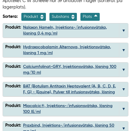
Apoteket C W Scheele har 59 antidoter i lager (sorterat på
lagerplats).
Sortera:
Produkt
Substans
Plats
Produkt:
Naloxon Hameln, Injektions-/infusionsvätska,
lösning 0,4 mg/ml
Produkt:
Hydroxocobalamin Alternova, Injektionsvätska,
lösning 1 mg/ml
Produkt:
Calciumfolinat-GRY, Injektionsvätska, lösning 100
mg/10 ml
Produkt:
BAT (Botulism Antitoxin Heptavalent (A, B, C, D, E,
F, G) - (Equine), Pulver till infusionsvätska, lösning
Produkt:
Miacalcic®, Injektions-/infusionsvätska, lösning
100 IE/ml
Produkt:
Praxbind, Injektions-/infusionsvätska, lösning 50