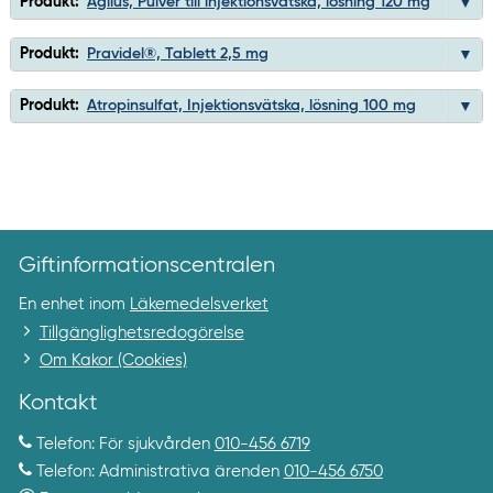
Produkt:
Agilus, Pulver till injektionsvätska, lösning 120 mg
Produkt:
Pravidel®, Tablett 2,5 mg
Produkt:
Atropinsulfat, Injektionsvätska, lösning 100 mg
Giftinformationscentralen
En enhet inom
Läkemedelsverket
Tillgänglighetsredogörelse
Om Kakor (Cookies)
Kontakt
Telefon: För sjukvården
010-456 6719
Telefon: Administrativa ärenden
010-456 6750