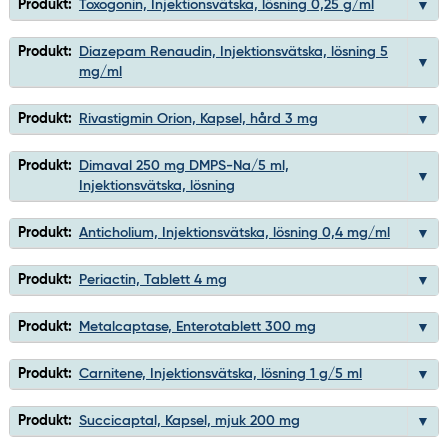
Produkt:
Toxogonin, Injektionsvätska, lösning 0,25 g/ml
Produkt:
Diazepam Renaudin, Injektionsvätska, lösning 5
mg/ml
Produkt:
Rivastigmin Orion, Kapsel, hård 3 mg
Produkt:
Dimaval 250 mg DMPS-Na/5 ml,
Injektionsvätska, lösning
Produkt:
Anticholium, Injektionsvätska, lösning 0,4 mg/ml
Produkt:
Periactin, Tablett 4 mg
Produkt:
Metalcaptase, Enterotablett 300 mg
Produkt:
Carnitene, Injektionsvätska, lösning 1 g/5 ml
Produkt:
Succicaptal, Kapsel, mjuk 200 mg