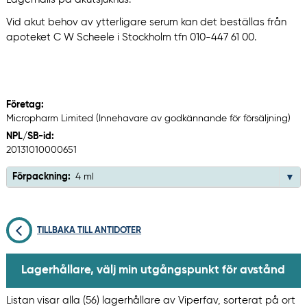
Vid akut behov av ytterligare serum kan det beställas från
apoteket C W Scheele i Stockholm tfn 010-447 61 00.
Företag:
Micropharm Limited (Innehavare av godkännande för försäljning)
NPL/SB-id:
20131010000651
Förpackning:
4 ml
TILLBAKA TILL ANTIDOTER
Lagerhållare, välj min utgångspunkt för avstånd
Listan visar alla (56) lagerhållare av Viperfav, sorterat på ort