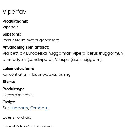
Viperfav
Produktnamn:
Viperfav
Substans:
Immunserum mot huggormsgift
Användning som antidot:
Vid bett av Europeiska huggormar: Vipera berus (huggorm). V.
ammodytes (sandvipera), V. aspis (aspishuggorm).
Läkemedelsform:
Koncentrat till infusionsvätska, lösning
Styrka:
Produkttyp:
Licensläkemedel
Övrigt:
Se:
Huggorm
,
Ormbett
.
Licens fordras.
Lagerhålls på akutsjukhus.