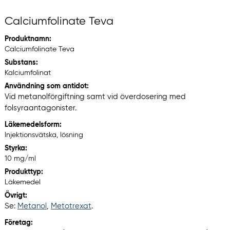
Calciumfolinate Teva
Produktnamn:
Calciumfolinate Teva
Substans:
Kalciumfolinat
Användning som antidot:
Vid metanolförgiftning samt vid överdosering med
folsyraantagonister.
Läkemedelsform:
Injektionsvätska, lösning
Styrka:
10 mg/ml
Produkttyp:
Läkemedel
Övrigt:
Se:
Metanol
,
Metotrexat
.
Företag: