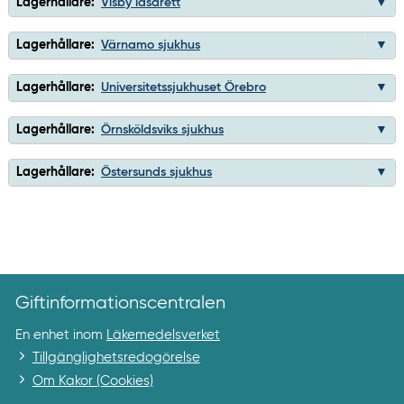
Lagerhållare:
Visby lasarett
Lagerhållare:
Värnamo sjukhus
Lagerhållare:
Universitetssjukhuset Örebro
Lagerhållare:
Örnsköldsviks sjukhus
Lagerhållare:
Östersunds sjukhus
Giftinformationscentralen
En enhet inom
Läkemedelsverket
Tillgänglighetsredogörelse
Om Kakor (Cookies)