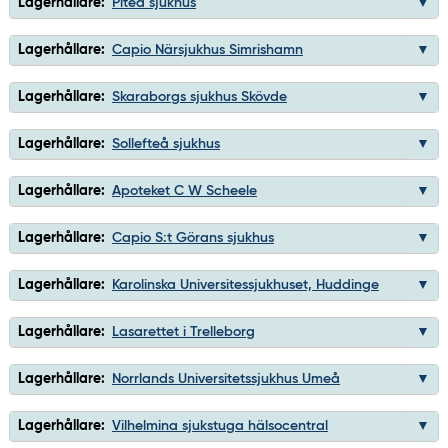
Lagerhållare:
Piteå sjukhus
Lagerhållare:
Capio Närsjukhus Simrishamn
Lagerhållare:
Skaraborgs sjukhus Skövde
Lagerhållare:
Sollefteå sjukhus
Lagerhållare:
Apoteket C W Scheele
Lagerhållare:
Capio S:t Görans sjukhus
Lagerhållare:
Karolinska Universitessjukhuset, Huddinge
Lagerhållare:
Lasarettet i Trelleborg
Lagerhållare:
Norrlands Universitetssjukhus Umeå
Lagerhållare:
Vilhelmina sjukstuga hälsocentral