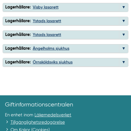
Lagerhållare:
Visby lasarett
Lagerhållare:
Ystads lasarett
Lagerhållare:
Ystads lasarett
Lagerhållare:
Ängelholms sjukhus
Lagerhållare:
Örnsköldsviks sjukhus
Giftinformationscentralen
En enhet inom
Läkemedelsverket
Tillgänglighetsredogörelse
Om Kakor (Cookies)