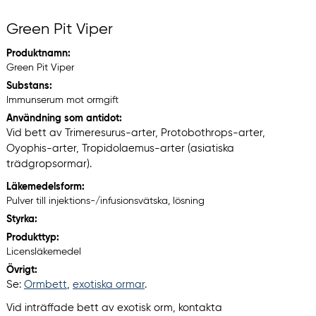
Green Pit Viper
Produktnamn:
Green Pit Viper
Substans:
Immunserum mot ormgift
Användning som antidot:
Vid bett av Trimeresurus-arter, Protobothrops-arter,
Oyophis-arter, Tropidolaemus-arter (asiatiska
trädgropsormar).
Läkemedelsform:
Pulver till injektions-/infusionsvätska, lösning
Styrka:
Produkttyp:
Licensläkemedel
Övrigt:
Se:
Ormbett
,
exotiska ormar
.
Vid inträffade bett av exotisk orm, kontakta