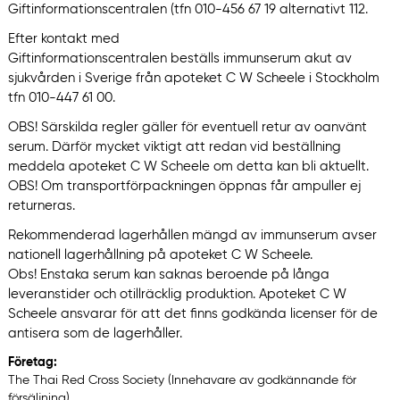
Giftinformationscentralen (tfn 010-456 67 19 alternativt 112.
Efter kontakt med
Giftinformationscentralen beställs immunserum akut av
sjukvården i Sverige från apoteket C W Scheele i Stockholm
tfn 010-447 61 00.
OBS! Särskilda regler gäller för eventuell retur av oanvänt
serum. Därför mycket viktigt att redan vid beställning
meddela apoteket C W Scheele om detta kan bli aktuellt.
OBS! Om transportförpackningen öppnas får ampuller ej
returneras.
Rekommenderad lagerhållen mängd av immunserum avser
nationell lagerhållning på apoteket C W Scheele.
Obs! Enstaka serum kan saknas beroende på långa
leveranstider och otillräcklig produktion. Apoteket C W
Scheele ansvarar för att det finns godkända licenser för de
antisera som de lagerhåller.
Företag:
The Thai Red Cross Society (Innehavare av godkännande för
försäljning)