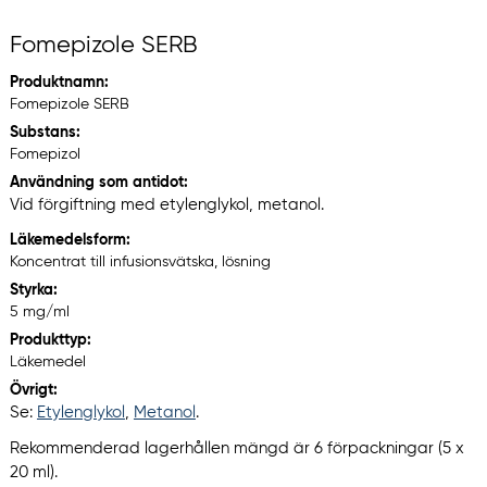
Fomepizole SERB
Produktnamn:
Fomepizole SERB
Substans:
Fomepizol
Användning som antidot:
Vid förgiftning med etylenglykol, metanol.
Läkemedelsform:
Koncentrat till infusionsvätska, lösning
Styrka:
5 mg/ml
Produkttyp:
Läkemedel
Övrigt:
Se:
Etylenglykol
,
Metanol
.
Rekommenderad lagerhållen mängd är 6 förpackningar (5 x
20 ml).