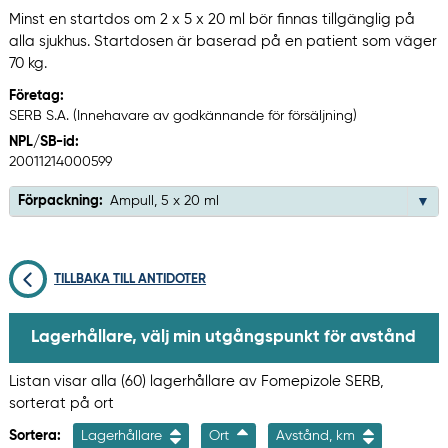
Minst en startdos om 2 x 5 x 20 ml bör finnas tillgänglig på
alla sjukhus. Startdosen är baserad på en patient som väger
70 kg.
Företag:
SERB S.A. (Innehavare av godkännande för försäljning)
NPL/SB-id:
20011214000599
Förpackning:
Ampull, 5 x 20 ml
TILLBAKA TILL ANTIDOTER
Lagerhållare, välj min utgångspunkt för avstånd
Listan visar alla (60) lagerhållare av Fomepizole SERB,
sorterat på ort
Sortera:
Lagerhållare
Ort
Avstånd, km