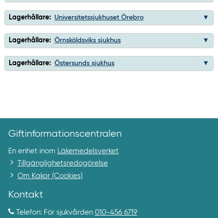
Lagerhållare:
Universitetssjukhuset Örebro
Lagerhållare:
Örnsköldsviks sjukhus
Lagerhållare:
Östersunds sjukhus
Giftinformationscentralen
En enhet inom
Läkemedelsverket
Tillgänglighetsredogörelse
Om Kakor (Cookies)
Kontakt
Telefon: För sjukvården
010-456 6719