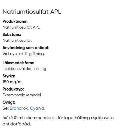
Natriumtiosulfat APL
Produktnamn:
Natriumtiosulfat APL
Substans:
Natriumtiosulfat
Användning som antidot:
Vid cyanidförgiftning.
Läkemedelsform:
Injektionsvätska, lösning
Styrka:
150 mg/ml
Produkttyp:
Extemporeläkemedel
Övrigt:
Se:
Brandrök
,
Cyanid
.
5x1x100 ml rekommenderas för lagerhållning i sjukhusens
antidotförråd.