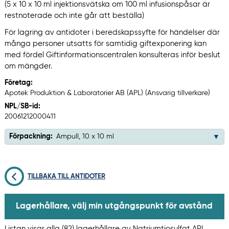
(5 x 10 x 10 ml injektionsvätska om 100 ml infusionspåsar är
restnoterade och inte går att beställa)
För lagring av antidoter i beredskapssyfte för händelser där
många personer utsatts för samtidig giftexponering kan
med fördel Giftinformationscentralen konsulteras inför beslut
om mängder.
Företag:
Apotek Produktion & Laboratorier AB (APL) (Ansvarig tillverkare)
NPL/SB-id:
20061212000411
Förpackning:
Ampull, 10 x 10 ml
TILLBAKA TILL ANTIDOTER
Lagerhållare, välj min utgångspunkt för avstånd
Listan visar alla (82) lagerhållare av Natriumtiosulfat APL,