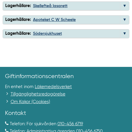
Lagerhållare:
Skellefteå lasarett
Lagerhållare:
Apoteket C W Scheele
Lagerhållare:
Södersjukhuset
Giftinformationscentralen
En enhet inom
Läkemedelsverket
Tillgänglighetsredogörelse
Om Kakor (Cookies)
Kontakt
Telefon: För sjukvården
010-456 6719
Telefon: Administrativa ärenden
010-456 6750