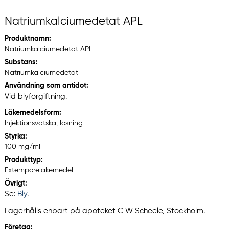
Natriumkalciumedetat APL
Produktnamn:
Natriumkalciumedetat APL
Substans:
Natriumkalciumedetat
Användning som antidot:
Vid blyförgiftning.
Läkemedelsform:
Injektionsvätska, lösning
Styrka:
100 mg/ml
Produkttyp:
Extemporeläkemedel
Övrigt:
Se:
Bly
.
Lagerhålls enbart på apoteket C W Scheele, Stockholm.
Företag: