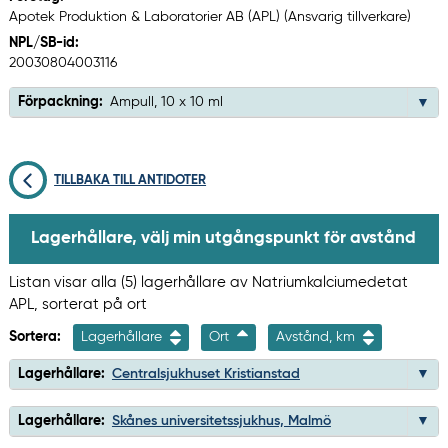
Apotek Produktion & Laboratorier AB (APL) (Ansvarig tillverkare)
NPL/SB-id:
20030804003116
Förpackning:
Ampull, 10 x 10 ml
TILLBAKA TILL ANTIDOTER
Lagerhållare, välj min utgångspunkt för avstånd
Listan visar alla (5) lagerhållare av Natriumkalciumedetat
APL, sorterat på ort
Sortera:
Lagerhållare
Ort
Avstånd, km
Lagerhållare:
Centralsjukhuset Kristianstad
Lagerhållare:
Skånes universitetssjukhus, Malmö