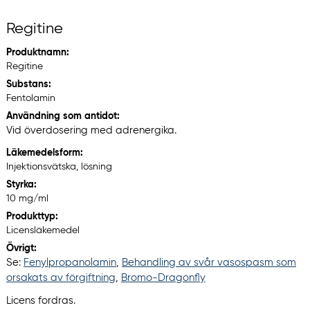
Regitine
Produktnamn:
Regitine
Substans:
Fentolamin
Användning som antidot:
Vid överdosering med adrenergika.
Läkemedelsform:
Injektionsvätska, lösning
Styrka:
10 mg/ml
Produkttyp:
Licensläkemedel
Övrigt:
Se:
Fenylpropanolamin
,
Behandling av svår vasospasm som
orsakats av förgiftning
,
Bromo-Dragonfly
Licens fordras.