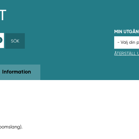
MIN UTGÅ
SÖK
ÅTERSTÄLL
Information
Boomslang).