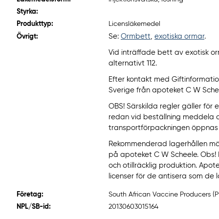
Styrka:
Produkttyp:
Licensläkemedel
Se:
Ormbett
,
exotiska ormar
.
Övrigt:
Vid inträffade bett av exotisk o
alternativt 112.
Efter kontakt med Giftinformati
Sverige från apoteket C W Schee
OBS! Särskilda regler gäller för 
redan vid beställning meddela 
transportförpackningen öppnas f
Rekommenderad lagerhållen män
på apoteket C W Scheele. Obs! 
och otillräcklig produktion. Apo
licenser för de antisera som de l
Företag:
South African Vaccine Producers (P
NPL/SB-id:
20130603015164