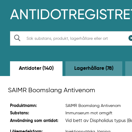
H
o
p
p
a
t
S
i
ö
l
k
l
h
u
v
Antidoter (140)
Lagerhållare (78)
u
d
i
n
SAIMR Boomslang Antivenom
n
e
h
Produktnamn:
SAIMR Boomslang Antivenom
å
l
Substans:
Immunserum mot ormgift
l
Vid bett av Dispholidus typus (
Användning som antidot:
e
t
Läkemedelsform:
Injektionsvätska, lösning