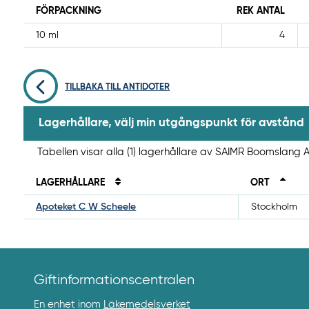
FÖRPACKNING
REK ANTAL
10 ml
4
TILLBAKA TILL ANTIDOTER
Lagerhållare, välj min utgångspunkt för avstånd
Tabellen visar alla (1) lagerhållare av SAIMR Boomslang 
LAGERHÅLLARE
ORT
Apoteket C W Scheele
Stockholm
Giftinformationscentralen
En enhet inom
Läkemedelsverket