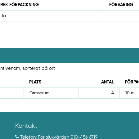
REK FÖRPACKNING
FÖRVARING
Ja
Antivenom, sorterat på ort
PLATS
ANTAL
FÖRPA
Ormserum
4
10 ml
Kontakt
Telefon: För sjukvården
010-456 6719