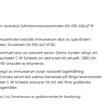
rm, kontakta Giftinformationscentralen (tfn 010-456 67 19
onscentralen beställs immunserum akut av sjukvården i
le i Stockholm tfn 010-447 61 00.
eventuell retur av oanvänt serum. Därför mycket viktigt att
apoteket C W Scheele om detta kan bli aktuellt. OBS! Om
år ampuller ej returneras.
gd av immunserum avser nationell lagerhållning
Enstaka serum kan saknas beroende på långa leveranstider
teket C W Scheele ansvarar för att det finns godkända
agerhåller.
ty) Ltd. (Innehavare av godkännande för försäljning)