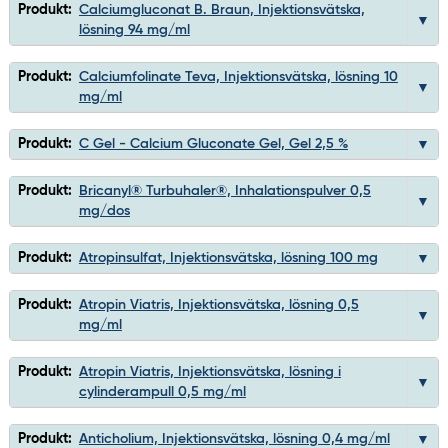
Produkt:
Calciumgluconat B. Braun, Injektionsvätska,
lösning 94 mg/ml
Produkt:
Calciumfolinate Teva, Injektionsvätska, lösning 10
mg/ml
Produkt:
C Gel - Calcium Gluconate Gel, Gel 2,5 %
Produkt:
Bricanyl® Turbuhaler®, Inhalationspulver 0,5
mg/dos
Produkt:
Atropinsulfat, Injektionsvätska, lösning 100 mg
Produkt:
Atropin Viatris, Injektionsvätska, lösning 0,5
mg/ml
Produkt:
Atropin Viatris, Injektionsvätska, lösning i
cylinderampull 0,5 mg/ml
Produkt:
Anticholium, Injektionsvätska, lösning 0,4 mg/ml