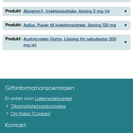
Produkt:
Akineton®, Injektionsvätska, lösning 5 mg/ml
Produkt:
Agilus, Pulver till injektionsvätska, lösning 120 mg
Produkt:
Acetylcystein Viatris, Lösning för nebulisator 200
mg/ml
Giftinformationscentralen
En enhet inom
Läkemedelsverket
Tillgänglighetsredogörelse
Om Kakor (Cookies)
Kontakt