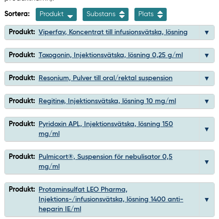
Sortera:
Produkt
Substans
Plats
Produkt:
Viperfav, Koncentrat till infusionsvätska, lösning
Produkt:
Toxogonin, Injektionsvätska, lösning 0,25 g/ml
Produkt:
Resonium, Pulver till oral/rektal suspension
Produkt:
Regitine, Injektionsvätska, lösning 10 mg/ml
Produkt:
Pyridoxin APL, Injektionsvätska, lösning 150
mg/ml
Produkt:
Pulmicort®, Suspension för nebulisator 0,5
mg/ml
Produkt:
Protaminsulfat LEO Pharma,
Injektions-/infusionsvätska, lösning 1400 anti-
heparin IE/ml