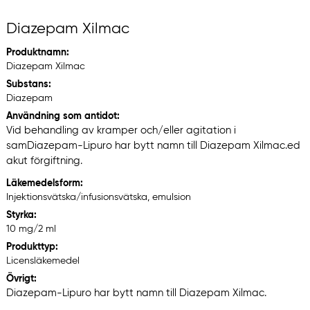
Diazepam Xilmac
Produktnamn:
Diazepam Xilmac
Substans:
Diazepam
Användning som antidot:
Vid behandling av kramper och/eller agitation i
sam
ed
Diazepam-Lipuro har bytt namn till Diazepam Xilmac.
akut förgiftning.
Läkemedelsform:
Injektionsvätska/infusionsvätska, emulsion
Styrka:
10 mg/2 ml
Produkttyp:
Licensläkemedel
Övrigt:
Diazepam-Lipuro har bytt namn till Diazepam Xilmac.