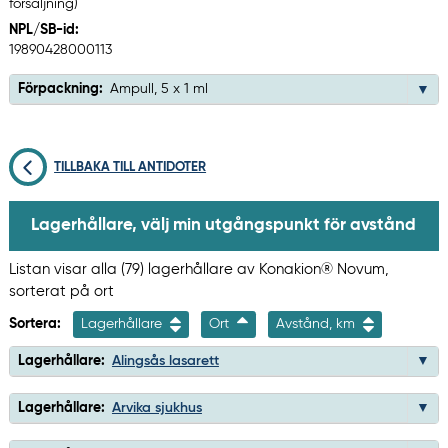
försäljning)
NPL/SB-id:
19890428000113
Förpackning:
Ampull, 5 x 1 ml
TILLBAKA TILL ANTIDOTER
Lagerhållare, välj min utgångspunkt för avstånd
Listan visar alla (79) lagerhållare av Konakion® Novum,
sorterat på ort
Sortera:
Lagerhållare
Ort
Avstånd, km
Lagerhållare:
Alingsås lasarett
Lagerhållare:
Arvika sjukhus