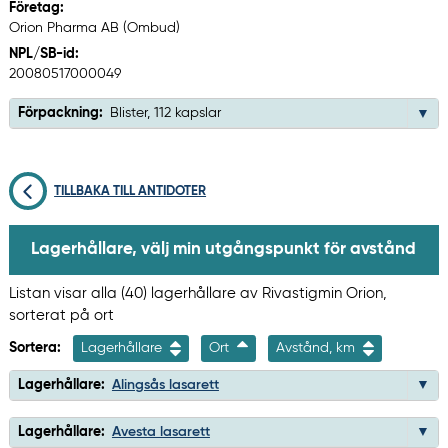
Företag:
Orion Pharma AB (Ombud)
NPL/SB-id:
20080517000049
Förpackning:
Blister, 112 kapslar
TILLBAKA TILL ANTIDOTER
Lagerhållare, välj min utgångspunkt för avstånd
Listan visar alla (40) lagerhållare av Rivastigmin Orion,
sorterat på ort
Sortera:
Lagerhållare
Ort
Avstånd, km
Lagerhållare:
Alingsås lasarett
Lagerhållare:
Avesta lasarett