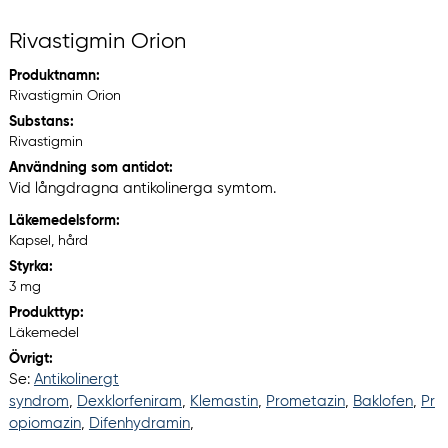
Rivastigmin Orion
Produktnamn:
Rivastigmin Orion
Substans:
Rivastigmin
Användning som antidot:
Vid långdragna antikolinerga symtom.
Läkemedelsform:
Kapsel, hård
Styrka:
3 mg
Produkttyp:
Läkemedel
Övrigt:
Se:
Antikolinergt
syndrom
,
Dexklorfeniram
,
Klemastin
,
Prometazin
,
Baklofen
,
Pr
opiomazin
,
Difenhydramin
,