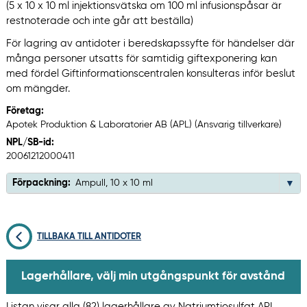
(5 x 10 x 10 ml injektionsvätska om 100 ml infusionspåsar är
restnoterade och inte går att beställa)
För lagring av antidoter i beredskapssyfte för händelser där
många personer utsatts för samtidig giftexponering kan
med fördel Giftinformationscentralen konsulteras inför beslut
om mängder.
Företag:
Apotek Produktion & Laboratorier AB (APL) (Ansvarig tillverkare)
NPL/SB-id:
20061212000411
Förpackning:
Ampull, 10 x 10 ml
TILLBAKA TILL ANTIDOTER
Lagerhållare, välj min utgångspunkt för avstånd
Listan visar alla (82) lagerhållare av Natriumtiosulfat APL,