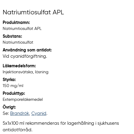
Natriumtiosulfat APL
Produktnamn:
Natriumtiosulfat APL
Substans:
Natriumtiosulfat
Användning som antidot:
Vid cyanidförgiftning.
Läkemedelsform:
Injektionsvätska, lösning
Styrka:
150 mg/ml
Produkttyp:
Extemporeläkemedel
Övrigt:
Se:
Brandrök
,
Cyanid
.
5x1x100 ml rekommenderas för lagerhållning i sjukhusens
antidotförråd.