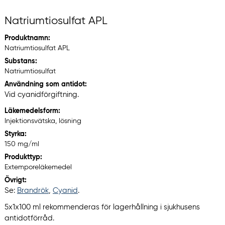
Natriumtiosulfat APL
Produktnamn:
Natriumtiosulfat APL
Substans:
Natriumtiosulfat
Användning som antidot:
Vid cyanidförgiftning.
Läkemedelsform:
Injektionsvätska, lösning
Styrka:
150 mg/ml
Produkttyp:
Extemporeläkemedel
Övrigt:
Se:
Brandrök
,
Cyanid
.
5x1x100 ml rekommenderas för lagerhållning i sjukhusens
antidotförråd.