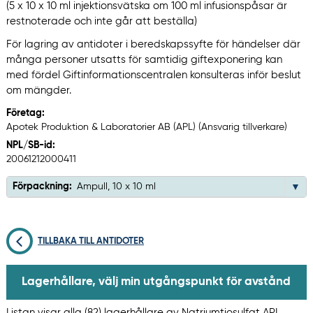
(5 x 10 x 10 ml injektionsvätska om 100 ml infusionspåsar är
restnoterade och inte går att beställa)
För lagring av antidoter i beredskapssyfte för händelser där
många personer utsatts för samtidig giftexponering kan
med fördel Giftinformationscentralen konsulteras inför beslut
om mängder.
Företag:
Apotek Produktion & Laboratorier AB (APL) (Ansvarig tillverkare)
NPL/SB-id:
20061212000411
Förpackning:
Ampull, 10 x 10 ml
TILLBAKA TILL ANTIDOTER
Lagerhållare, välj min utgångspunkt för avstånd
Listan visar alla (82) lagerhållare av Natriumtiosulfat APL,