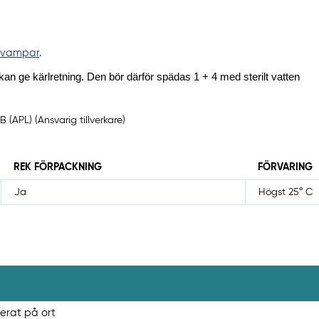
 svampar
.
kan ge kärlretning. Den bör därför spädas 1 + 4 med sterilt vatten
 (APL) (Ansvarig tillverkare)
REK FÖRPACKNING
FÖRVARING
Ja
Högst 25° C
terat på ort