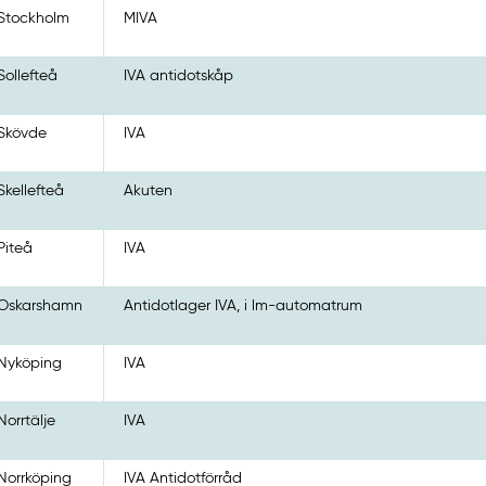
Stockholm
MIVA
Sollefteå
IVA antidotskåp
Skövde
IVA
Skellefteå
Akuten
Piteå
IVA
Oskarshamn
Antidotlager IVA, i lm-automatrum
Nyköping
IVA
Norrtälje
IVA
Norrköping
IVA Antidotförråd