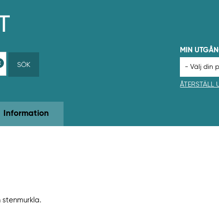
MIN UTGÅ
SÖK
ÅTERSTÄLL
Information
h stenmurkla.