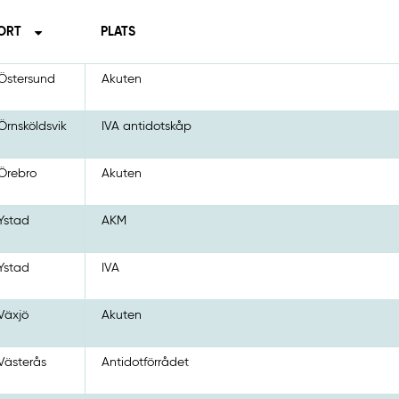
ORT
PLATS
Östersund
Akuten
Örnsköldsvik
IVA antidotskåp
Örebro
Akuten
Ystad
AKM
Ystad
IVA
Växjö
Akuten
Västerås
Antidotförrådet