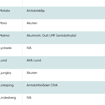
Motala
Antidotskåp
Mora
Akuten
Malmö
Akutmott. Gult LMF (antidothylla)
Lycksele
IVA
Lund
AVA Lund
Ljungby
Akuten
Linköping
Antidotförrådet CIVA
Lindesberg
IVA