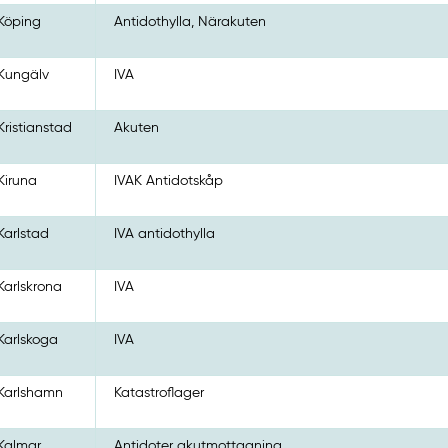
Köping
Antidothylla, Närakuten
Kungälv
IVA
Kristianstad
Akuten
Kiruna
IVAK Antidotskåp
Karlstad
IVA antidothylla
Karlskrona
IVA
Karlskoga
IVA
Karlshamn
Katastroflager
Kalmar
Antidoter akutmottagning