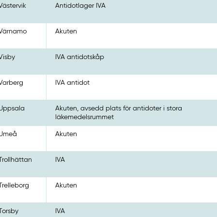
Västervik
Antidotlager IVA
Värnamo
Akuten
Visby
IVA antidotskåp
Varberg
IVA antidot
Uppsala
Akuten, avsedd plats för antidoter i stora
läkemedelsrummet
Umeå
Akuten
Trollhättan
IVA
Trelleborg
Akuten
Torsby
IVA