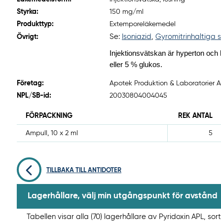
Styrka:
150 mg/ml
Produkttyp:
Extemporeläkemedel
Se:
Isoniazid
,
Gyromitrinhaltiga
Övrigt:
Injektionsvätskan är hyperton och 
eller 5 % glukos.
Företag:
Apotek Produktion & Laboratorier AB
NPL/SB-id:
20030804004045
FÖRPACKNING
REK ANTAL
Ampull, 10 x 2 ml
5
TILLBAKA TILL ANTIDOTER
Lagerhållare, välj min utgångspunkt för avstånd
Tabellen visar alla (70) lagerhållare av Pyridoxin APL, sor