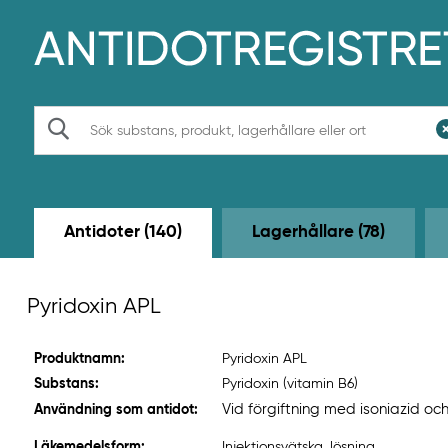
H
o
p
p
a
t
S
i
ö
l
k
l
h
u
v
Antidoter (140)
Lagerhållare (78)
u
d
i
n
Pyridoxin APL
n
e
h
Produktnamn:
Pyridoxin APL
å
l
Substans:
Pyridoxin (vitamin B6)
l
Vid förgiftning med isoniazid oc
Användning som antidot:
e
t
Läkemedelsform:
Injektionsvätska, lösning