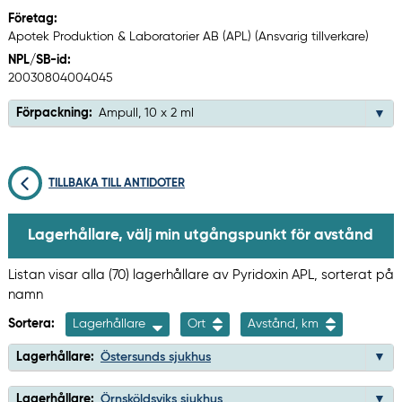
Företag:
Apotek Produktion & Laboratorier AB (APL) (Ansvarig tillverkare)
NPL/SB-id:
20030804004045
Förpackning:
Ampull, 10 x 2 ml
TILLBAKA TILL ANTIDOTER
Lagerhållare, välj min utgångspunkt för avstånd
Listan visar alla (70) lagerhållare av Pyridoxin APL, sorterat på
namn
Sortera:
Lagerhållare
Ort
Avstånd, km
Lagerhållare:
Östersunds sjukhus
Lagerhållare:
Örnsköldsviks sjukhus