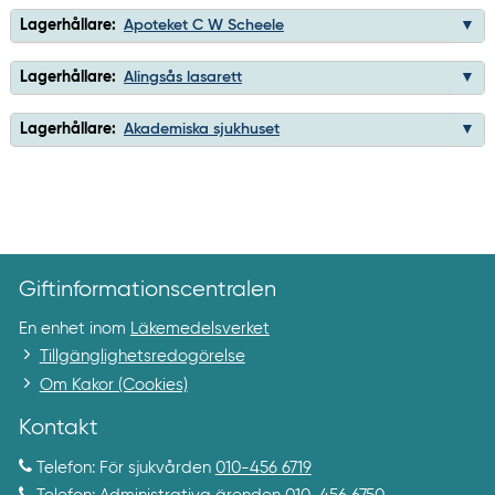
Lagerhållare:
Apoteket C W Scheele
Lagerhållare:
Alingsås lasarett
Lagerhållare:
Akademiska sjukhuset
Giftinformationscentralen
En enhet inom
Läkemedelsverket
Tillgänglighetsredogörelse
Om Kakor (Cookies)
Kontakt
Telefon: För sjukvården
010-456 6719