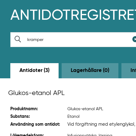
H
o
p
p
a
t
S
i
ö
l
k
l
h
u
v
Antidoter (3)
Lagerhållare (0)
In
u
d
i
n
Glukos-etanol APL
n
e
h
Produktnamn:
Glukos-etanol APL
å
l
Substans:
Etanol
l
Vid förgiftning med etylenglykol
Användning som antidot:
e
t
Läkemedelsform:
Infusionsvätska, lösning