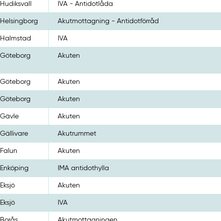
Hudiksvall
IVA - Antidotlåda
Helsingborg
Akutmottagning - Antidotförråd
Halmstad
IVA
Göteborg
Akuten
Göteborg
Akuten
Göteborg
Akuten
Gävle
Akuten
Gällivare
Akutrummet
Falun
Akuten
Enköping
IMA antidothylla
Eksjö
Akuten
Eksjö
IVA
Borås
Akutmottagningen