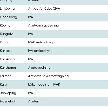
Ljungby
Akuten
Linköping
Antidotförrådet CIVA
Lindesberg
IVA
Köping
Akutvårdsavdelning
Kungälv
IVA
Kiruna
IVAK Antidotskåp
Karlstad
IVA antidothylla
Karlskoga
IVA
Karlshamn
Akutavdelning
Kalmar
Antidoter akutmottagning
Kalix
Läkemedelsrum IVAK
Jönköping
IVA
Hässleholm
Akuten