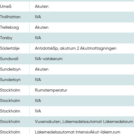
Umeå
Akuten
Trollhättan
IVA
Trelleborg
Akuten
Torsby
IVA
Södertälje
Antidotskåp, akutrum 2 Akutmottagningen
Sundsvall
IVA-vätskerum
Sunderbyn
Akuten
Sunderbyn
IVA
Stockholm
Rumstemperatur
Stockholm
IVA
Stockholm
IVA
Stockholm
Vuxenakuten, Läkemedelsautomat Läkemedelsrum
Stockholm
Läkemedelsautomat IntensivAkut-läkem.rum