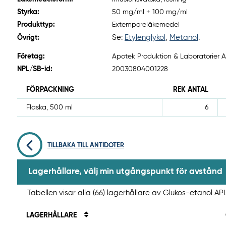
Styrka:
50 mg/ml + 100 mg/ml
Produkttyp:
Extemporeläkemedel
Se:
Etylenglykol
,
Metanol
.
Övrigt:
Företag:
Apotek Produktion & Laboratorier AB
NPL/SB-id:
20030804001228
FÖRPACKNING
REK ANTAL
Flaska, 500 ml
6
TILLBAKA TILL ANTIDOTER
Lagerhållare, välj min utgångspunkt för avstånd
Tabellen visar alla (66) lagerhållare av Glukos-etanol APL
LAGERHÅLLARE