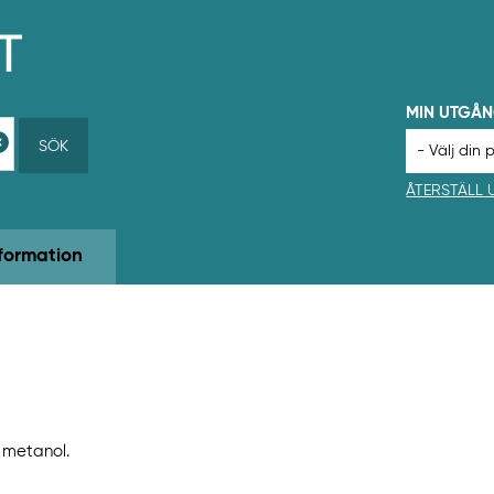
MIN UTGÅ
SÖK
ÅTERSTÄLL
formation
, metanol.