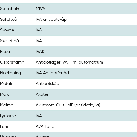
Stockholm
MIVA
Sollefteå
IVA antidotskåp
Skövde
IVA
Skellefteå
IVA
Piteå
IVAK
Oskarshamn
Antidotlager IVA, i lm-automatrum
Norrköping
IVA Antidotförråd
Motala
Antidotskåp
Mora
Akuten
Malmö
Akutmott. Gult LMF (antidothylla)
Lycksele
IVA
Lund
AVA Lund