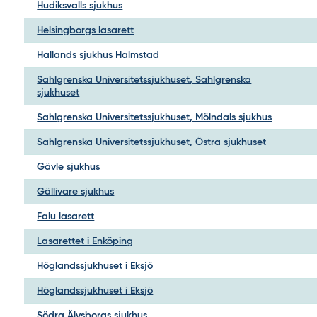
Hudiksvalls sjukhus
Helsingborgs lasarett
Hallands sjukhus Halmstad
Sahlgrenska Universitetssjukhuset, Sahlgrenska
sjukhuset
Sahlgrenska Universitetssjukhuset, Mölndals sjukhus
Sahlgrenska Universitetssjukhuset, Östra sjukhuset
Gävle sjukhus
Gällivare sjukhus
Falu lasarett
Lasarettet i Enköping
Höglandssjukhuset i Eksjö
Höglandssjukhuset i Eksjö
Södra Älvsborgs sjukhus