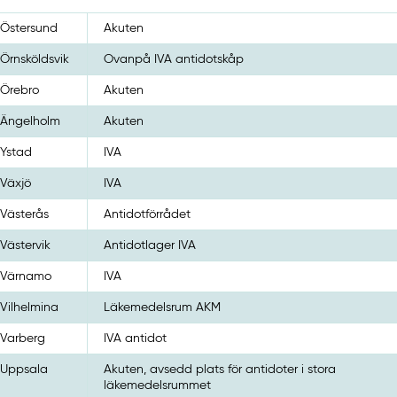
Östersund
Akuten
Örnsköldsvik
Ovanpå IVA antidotskåp
Örebro
Akuten
Ängelholm
Akuten
Ystad
IVA
Växjö
IVA
Västerås
Antidotförrådet
Västervik
Antidotlager IVA
Värnamo
IVA
Vilhelmina
Läkemedelsrum AKM
Varberg
IVA antidot
Uppsala
Akuten, avsedd plats för antidoter i stora
läkemedelsrummet