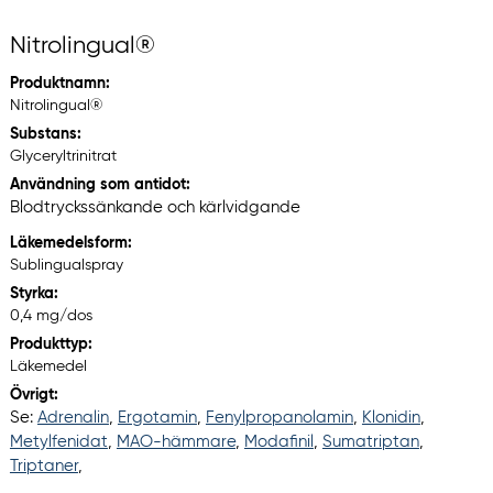
Nitrolingual®
Produktnamn:
Nitrolingual®
Substans:
Glyceryltrinitrat
Användning som antidot:
Blodtryckssänkande och kärlvidgande
Läkemedelsform:
Sublingualspray
Styrka:
0,4 mg/dos
Produkttyp:
Läkemedel
Övrigt:
Se:
Adrenalin
,
Ergotamin
,
Fenylpropanolamin
,
Klonidin
,
Metylfenidat
,
MAO-hämmare
,
Modafinil
,
Sumatriptan
,
Triptaner
,