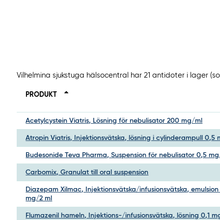
Vilhelmina sjukstuga hälsocentral har 21 antidoter i lager (
PRODUKT
Acetylcystein Viatris, Lösning för nebulisator 200 mg/ml
Atropin Viatris, Injektionsvätska, lösning i cylinderampull 0,5
Budesonide Teva Pharma, Suspension för nebulisator 0,5 mg
Carbomix, Granulat till oral suspension
Diazepam Xilmac, Injektionsvätska/infusionsvätska, emulsion
mg/2 ml
Flumazenil hameln, Injektions-/infusionsvätska, lösning 0,1 