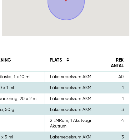
KNING
PLATS
REK
ANTAL
flaska, 1 x 10 ml
Läkemedelsrum AKM
40
0 x 1 ml
Läkemedelsrum AKM
1
packning, 20 x 2 ml
Läkemedelsrum AKM
1
ka, 50 g
Läkemedelsrum AKM
3
2 LMRum, 1 Akutvagn
4
Akutrum
 x 5 ml
Läkemedelsrum AKM
3