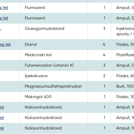
mg/ml
Flumazenil
1
Ampull, 5
mg/ml
Flumazenil
1
Ampull, 5
,
Glukagonhydroklorid
3
Injektions
spruta, I 
 mg/ml
Etanol
4
Flaska, 
Medicinskt kol
4
Plastflas
Fytomenadion (vitamin K)
3
Ampull, 5
Ipekakuana
2
Flaska, 6
Magnesiumsulfatheptahydrat
1
Burk, 100
Makrogol 400
1
Flaska, 3
ml
Naloxonhydroklorid
1
Ampull, 1
ml
Naloxonhydroklorid
1
Ampull, 1
ml
Naloxonhydroklorid
1
Ampull, 1