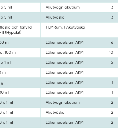
 x 5 ml
Akutvagn akutrum
3
 x 5 ml
Akutväska
3
flaska och förfylld
1 LMRum, 1 Akutväska
+ II (Hypokit)
500 ml
Läkemedelsrum AKM
6
ka, 100 ml
Läkemedelsrum AKM
10
 x 1 ml
Läkemedelsrum AKM
5
0 ml
Läkemedelsrum AKM
 g
Läkemedelsrum AKM
1
00 ml
Läkemedelsrum AKM
1
0 x 1 ml
Akutvagn akutrum
2
0 x 1 ml
Akutväska
2
0 x 1 ml
Läkemedelsrum AKM
2