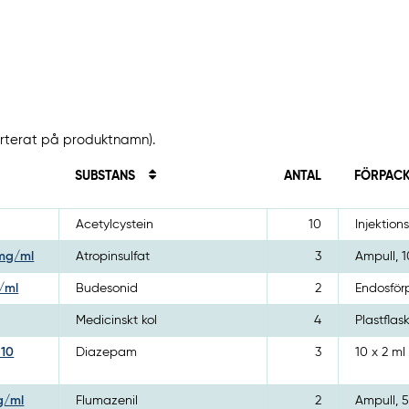
sorterat på produktnamn).
SUBSTANS
ANTAL
FÖRPAC
Acetylcystein
10
Injektions
 mg/ml
Atropinsulfat
3
Ampull, 1
/ml
Budesonid
2
Endosför
Medicinskt kol
4
Plastflas
 10
Diazepam
3
10 x 2 ml
mg/ml
Flumazenil
2
Ampull, 5