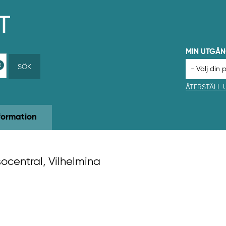
MIN UTGÅ
SÖK
ÅTERSTÄLL
formation
socentral, Vilhelmina