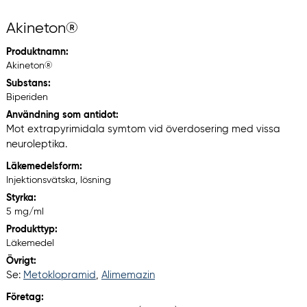
Akineton®
Produktnamn:
Akineton®
Substans:
Biperiden
Användning som antidot:
Mot extrapyrimidala symtom vid överdosering med vissa
neuroleptika.
Läkemedelsform:
Injektionsvätska, lösning
Styrka:
5 mg/ml
Produkttyp:
Läkemedel
Övrigt:
Se:
Metoklopramid
,
Alimemazin
Företag: