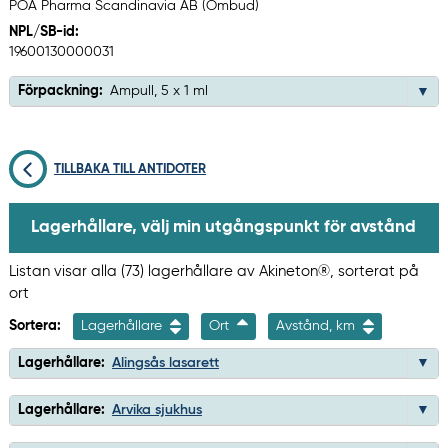
POA Pharma Scandinavia AB (Ombud)
NPL/SB-id:
19600130000031
Förpackning:
Ampull, 5 x 1 ml
TILLBAKA TILL ANTIDOTER
Lagerhållare, välj min utgångspunkt för avstånd
Listan visar alla (73) lagerhållare av Akineton®, sorterat på
ort
Sortera:
Lagerhållare
Ort
Avstånd, km
Lagerhållare:
Alingsås lasarett
Lagerhållare:
Arvika sjukhus