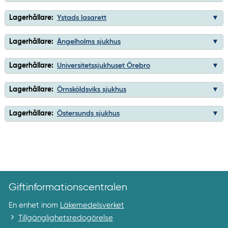
Lagerhållare:
Ystads lasarett
Lagerhållare:
Ängelholms sjukhus
Lagerhållare:
Universitetssjukhuset Örebro
Lagerhållare:
Örnsköldsviks sjukhus
Lagerhållare:
Östersunds sjukhus
Giftinformationscentralen
En enhet inom
Läkemedelsverket
Tillgänglighetsredogörelse