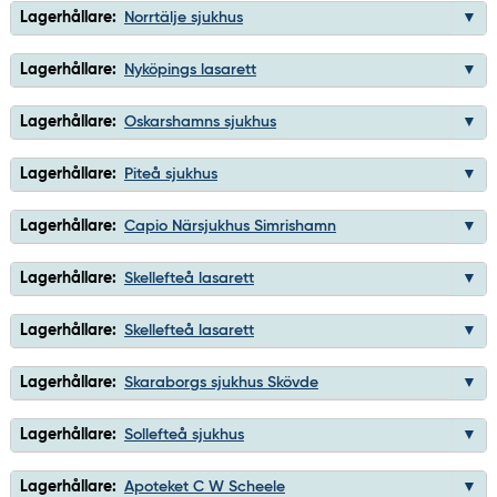
Lagerhållare:
Norrtälje sjukhus
Lagerhållare:
Nyköpings lasarett
Lagerhållare:
Oskarshamns sjukhus
Lagerhållare:
Piteå sjukhus
Lagerhållare:
Capio Närsjukhus Simrishamn
Lagerhållare:
Skellefteå lasarett
Lagerhållare:
Skellefteå lasarett
Lagerhållare:
Skaraborgs sjukhus Skövde
Lagerhållare:
Sollefteå sjukhus
Lagerhållare:
Apoteket C W Scheele