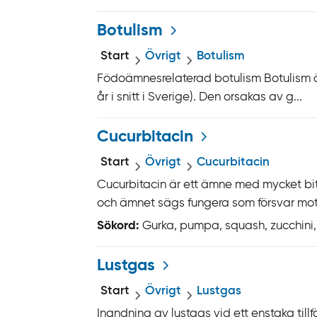
n
Botulism
k
t
Start
Övrigt
Botulism
i
Födoämnesrelaterad botulism Botulism är 
l
år i snitt i Sverige). Den orsakas av g...
l
i
Cucurbitacin
n
n
Start
Övrigt
Cucurbitacin
e
Cucurbitacin är ett ämne med mycket bit
h
och ämnet sägs fungera som försvar mot 
å
Sökord:
Gurka, pumpa, squash, zucchini
l
l
Lustgas
Start
Övrigt
Lustgas
Inandning av lustgas vid ett enstaka tillf