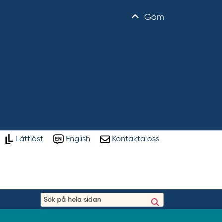
Göm
Lättläst
English
Kontakta oss
S
ö