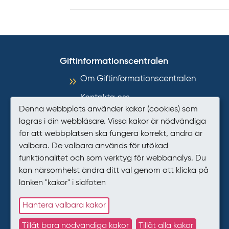
Giftinformationscentralen
Om Giftinformationscentralen
Kontakta oss
Denna webbplats använder kakor (cookies) som
Informationsmaterial
lagras i din webbläsare. Vissa kakor är nödvändiga
för att webbplatsen ska fungera korrekt, andra är
Så hanterar GIC personuppgifter
valbara. De valbara används för utökad
Tillgänglighet
funktionalitet och som verktyg för webbanalys. Du
kan närsomhelst ändra ditt val genom att klicka på
Presstjänst
länken "kakor" i sidfoten
Kakor (cookies)
Hantera valbara kakor
Tillåt bara nödvändiga kakor
Tillåt alla kakor