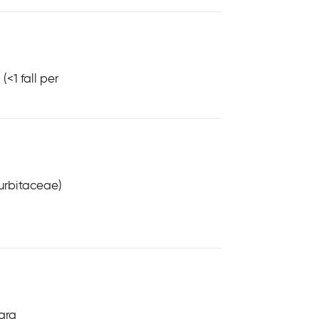
.
s
e
<1 fall per
curbitaceae)
vara