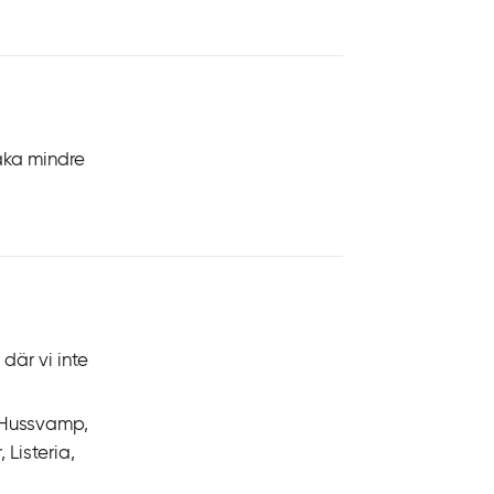
maka mindre
där vi inte
, Hussvamp,
Listeria,