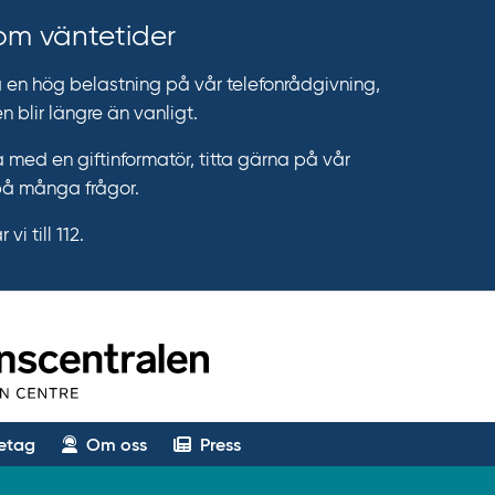
 om väntetider
n hög belastning på vår telefonrådgivning,
n blir längre än vanligt.
 med en giftinformatör, titta gärna på vår
på många frågor.
vi till 112.
etag
Om oss
Press