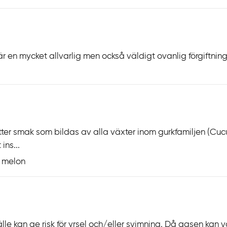
en mycket allvarlig men också väldigt ovanlig förgiftning (
ter smak som bildas av alla växter inom gurkfamiljen (Cu
ins...
, melon
älle kan ge risk för yrsel och/eller svimning. Då gasen kan 