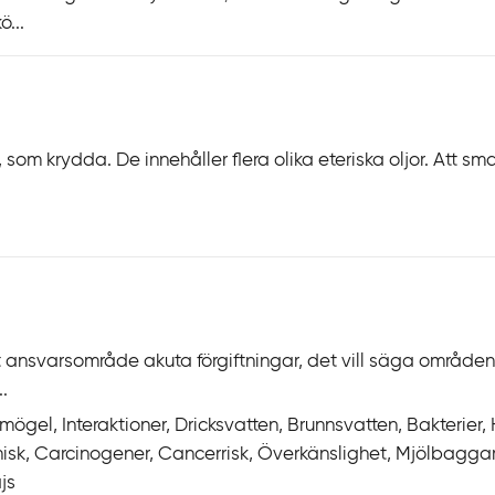
ö...
som krydda. De innehåller flera olika eteriska oljor. Att s
t ansvarsområde akuta förgiftningar, det vill säga områden 
.
ögel, Interaktioner, Dricksvatten, Brunnsvatten, Bakterier
sk, Carcinogener, Cancerrisk, Överkänslighet, Mjölbaggar, 
js