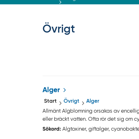
r
ä
f
f
Övrigt
y
t
a
f
ö
r
Detaljerad lista
d
i
Alger
r
Start
Övrigt
Alger
e
Allmänt Algblomning orsakas av encelliga
k
eller bräckt vatten. Ofta rör det sig om cy
t
Sökord:
Algtoxiner, giftalger, cyanobakt
l
ä