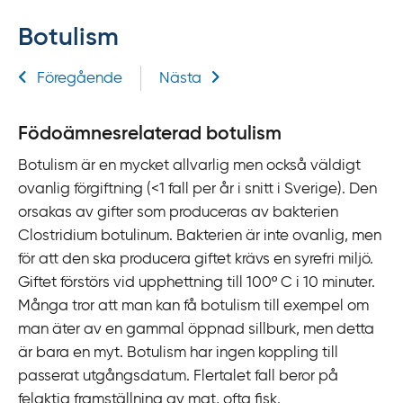
f
Botulism
f
y
Relaterad information
Föregående
Nästa
t
a
f
Födoämnesrelaterad botulism
ö
Botulism är en mycket allvarlig men också väldigt
r
ovanlig förgiftning (<1 fall per år i snitt i Sverige). Den
d
orsakas av gifter som produceras av bakterien
i
Clostridium botulinum. Bakterien är inte ovanlig, men
r
för att den ska producera giftet krävs en syrefri miljö.
e
Giftet förstörs vid upphettning till 100º C i 10 minuter.
k
Många tror att man kan få botulism till exempel om
t
man äter av en gammal öppnad sillburk, men detta
l
är bara en myt. Botulism har ingen koppling till
ä
passerat utgångsdatum. Flertalet fall beror på
n
felaktig framställning av mat, ofta fisk.