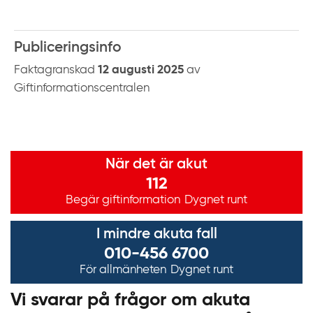
Publiceringsinfo
Faktagranskad
12 augusti 2025
av
Giftinformationscentralen
Viktig information
När det är akut
112
Begär giftinformation
Dygnet runt
I mindre akuta fall
010-456 6700
För allmänheten
Dygnet runt
Vi svarar på frågor om akuta