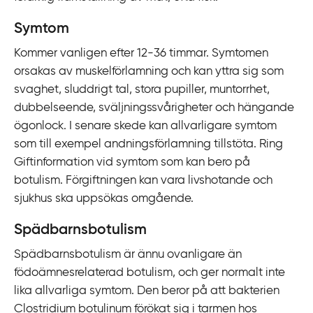
k
t
Symtom
i
Kommer vanligen efter 12‍-‍36 timmar. Symtomen
l
orsakas av muskelförlamning och kan yttra sig som
l
svaghet, sluddrigt tal, stora pupiller, muntorrhet,
i
dubbelseende, sväljningssvårigheter och hängande
n
ögonlock. I senare skede kan allvarligare symtom
n
som till exempel andningsförlamning tillstöta. Ring
e
Giftinformation vid symtom som kan bero på
h
botulism. Förgiftningen kan vara livshotande och
å
sjukhus ska uppsökas omgående.
l
l
Spädbarnsbotulism
Spädbarnsbotulism är ännu ovanligare än
födoämnesrelaterad botulism, och ger normalt inte
lika allvarliga symtom. Den beror på att bakterien
Clostridium botulinum förökat sig i tarmen hos