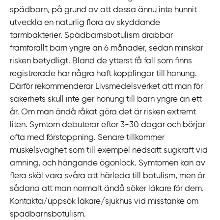
spädbarn, på grund av att dessa ännu inte hunnit
utveckla en naturlig flora av skyddande
tarmbakterier. Spädbarnsbotulism drabbar
framförallt barn yngre än 6 månader, sedan minskar
risken betydligt. Bland de ytterst få fall som finns
registrerade har några haft kopplingar till honung.
Därför rekommenderar Livsmedelsverket att man för
säkerhets skull inte ger honung till barn yngre än ett
år. Om man ändå råkat göra det är risken extremt
liten. Symtom debuterar efter 3‍-‍30 dagar och börjar
ofta med förstoppning. Senare tillkommer
muskelsvaghet som till exempel nedsatt sugkraft vid
amning, och hängande ögonlock. Symtomen kan av
flera skäl vara svåra att härleda till botulism, men är
sådana att man normalt ändå söker läkare för dem.
Kontakta/uppsök läkare/sjukhus vid misstanke om
spädbarnsbotulism.