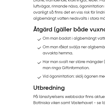
Diarré, illamående, kräkningar, feber. Mu
n
luftvägar, rinnande näsa, ögonirritatio
k
ovanligt så finns det en viss risk för lin
t
alg­bemängt vatten nedsvalts i stora m
i
Åtgärd (gäller både vuxn
l
l
Om man badat i alg­bemängt vatte
i
Om man råkat svälja ner algbemän
n
avvakta hemma.
n
e
Har man svalt ner större mängder 
h
man ringa Giftinformation.
å
Vid ögonirritation: skölj ögonen me
l
l
Utbredning
På länsstyrelsens webbsidor finns aktue
Bottniska viken samt Västerhavet - se län