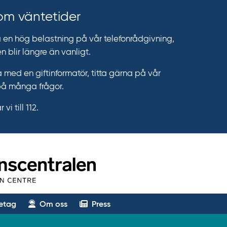
 om väntetider
n hög belastning på vår telefonrådgivning,
n blir längre än vanligt.
 med en giftinformatör, titta gärna på vår
på många frågor.
vi till 112.
etag
Om oss
Press