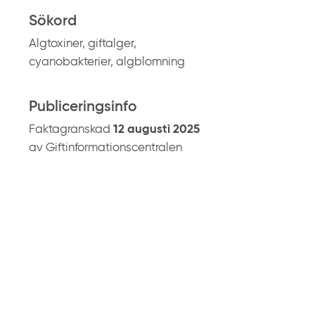
.
Sökord
s
Algtoxiner, giftalger,
e
cyanobakterier, algblomning
Publiceringsinfo
Faktagranskad
12 augusti 2025
av Giftinformationscentralen