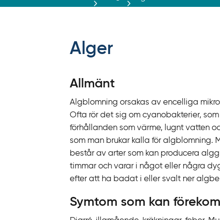
r
ä
f
f
Alger
y
t
a
Allmänt
f
Algblomning orsakas av encelliga mikroor
ö
Ofta rör det sig om cyanobakterier, som
r
förhållanden som värme, lugnt vatten oc
d
som man brukar kalla för algblomning. 
i
består av arter som kan producera algg
r
timmar och varar i något eller några d
e
efter att ha badat i eller svalt ner alg
k
t
Symtom som kan förekom
l
ä