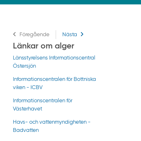
k
p
å
g
Relaterad information
i
Föregående
Nästa
f
Länkar om alger
t
Länsstyrelsens Informationscentral
i
Östersjön
n
f
Informationscentralen för Bottniska
o
viken - ICBV
r
m
Informationscentralen för
a
Västerhavet
t
Havs- och vattenmyndigheten -
i
Badvatten
o
n