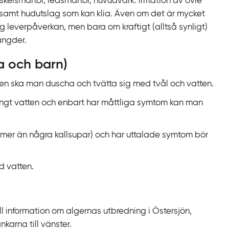
skelsmärtor, ledsmärtor, huvudvärk. Irritation av övre
n samt hudutslag som kan klia. Även om det är mycket
drig leverpåverkan, men bara om kraftigt (alltså synligt)
ängder.
a och barn)
n ska man duscha och tvätta sig med tvål och vatten.
gt vatten och enbart har måttliga symtom kan man
(mer än några kallsupar) och har uttalade symtom bör
d vatten.
ll information om algernas utbredning i Östersjön,
karna till vänster.