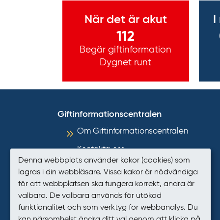
Viktig information
När det är akut
I
112
Begär giftinformation
Dygnet runt
Giftinformationscentralen
Om Giftinformationscentralen
Kontakta oss
Denna webbplats använder kakor (cookies) som
Informationsmaterial
lagras i din webbläsare. Vissa kakor är nödvändiga
för att webbplatsen ska fungera korrekt, andra är
Så hanterar GIC personuppgifter
valbara. De valbara används för utökad
Tillgänglighet
funktionalitet och som verktyg för webbanalys. Du
kan närsomhelst ändra ditt val genom att klicka på