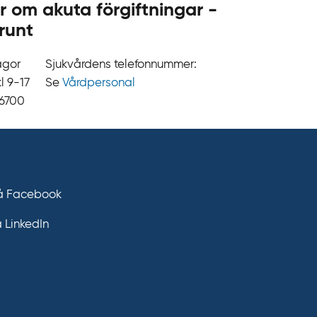
r om akuta förgiftningar -
runt
ågor
Sjukvårdens telefonnummer:
9‍‍-17
Se
Vårdpersonal
 6700
på Facebook
å LinkedIn