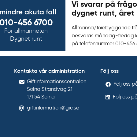
Vi svarar på frågo
 mindre akuta fall
dygnet runt, året 
010-456 6700
Allmänna/förebyggande fr
För allmänheten
besvaras måndag-fredag kl 
Dygnet runt
på telefonnummer 010‍-‍456
Kontakta vår administration
Följ oss
Gift­informations­centralen
Följ oss 
Solna Strandväg 21
171 54
Solna
Följ oss p
giftinformation@gic.se