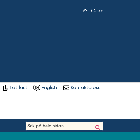
Göm
Lättläst
English
Kontakta oss
S
ö